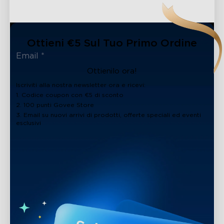
Ottieni €5 Sul Tuo Primo Ordine
Ottienilo ora!
Iscriviti alla nostra newsletter ora e ricevi:
1. Codice coupon con €5 di sconto
2. 100 punti Govee Store
3. Email su nuovi arrivi di prodotti, offerte speciali ed eventi
esclusivi