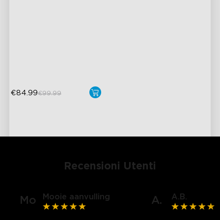
38cm Pro
Effetto Luce Colorata
Planare
Illuminazione ad Alta
Intensità
Stile Moderno
€84.99
€99.99
Recensioni Utenti
Mooie aanvulling
A.B.
Mo
A.