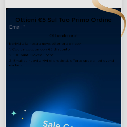
Ottieni €5 Sul Tuo Primo Ordine
Ottienilo ora!
Iscriviti alla nostra newsletter ora e ricevi:
1. Codice coupon con €5 di sconto
2. 100 punti Govee Store
3. Email su nuovi arrivi di prodotti, offerte speciali ed eventi
esclusivi