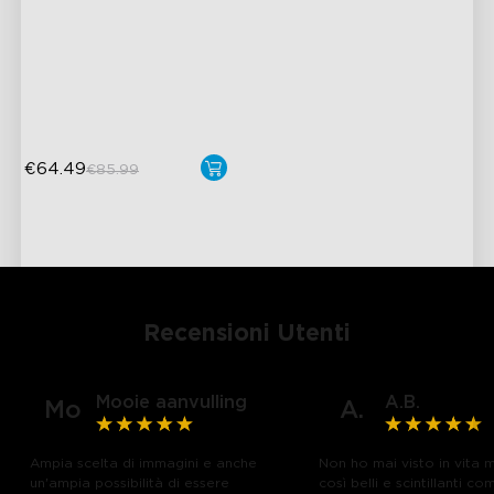
Fi con Controller 
RGBIC Lighting Effects
Intelligente
DIY Personalization
Variety of Scene Modes
€64.49
€85.99
Recensioni Utenti
Mooie aanvulling
A.B.
Mo
A.
Ampia scelta di immagini e anche
Non ho mai visto in vita m
un'ampia possibilità di essere
così belli e scintillanti co