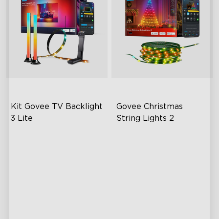
Kit Govee TV Backlight 
Govee Christmas 
3 Lite
String Lights 2
close
Enhanced DreamView
RGBWIC Lighting Effects
Experience
130+ Preset Animated
4-in-1 Light Beads
Scenes
Video & Audio Syncing
Shape Mapping Technology
Year-Round Outdoor
Reliability