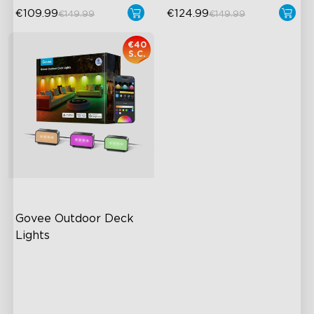
€109.99
€124.99
€149.99
€149.99
€40
S.C.
Govee Outdoor Deck 
Lights
Dynamic RGBWIC Lighting
Effects
Creative DIY Mode Music
Mode