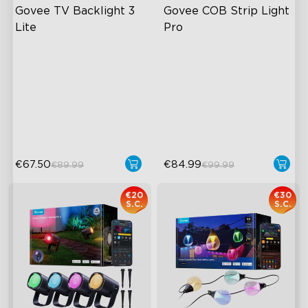
Govee TV Backlight 3 
Govee COB Strip Light 
Lite
Pro
Tecnologia Fotocamera con
Bendable, Cuttable,
Correzione Fish-Eye
Connectable
Tecnologia Envisual
1260 LEDs/m Brightness
Migliorata
Next-Gen COB Technology
Perle Lampada 4-in-1
€67.50
€84.99
€89.99
€99.99
€20
€30
S.C.
S.C.