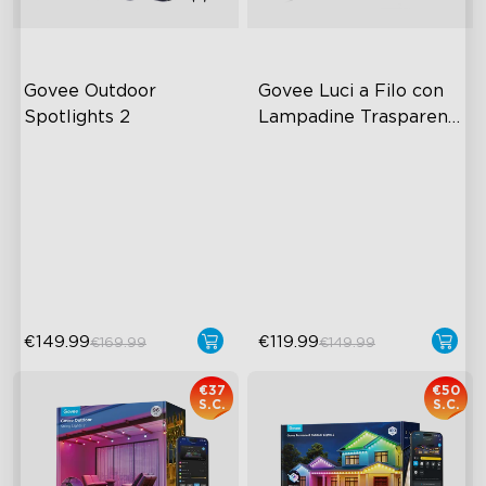
Govee Outdoor 
Govee Luci a Filo con 
Spotlights 2
Lampadine Trasparenti 
per Esterni
700 lumen
Design Trasparente
classificazione impermeabile
IP67 Impermeabile
IP67
111 Modalità Scene
RGBWIC
1200 lumen di Luminosità
Installazione Facile
€149.99
€119.99
€169.99
€149.99
€37
€50
S.C.
S.C.