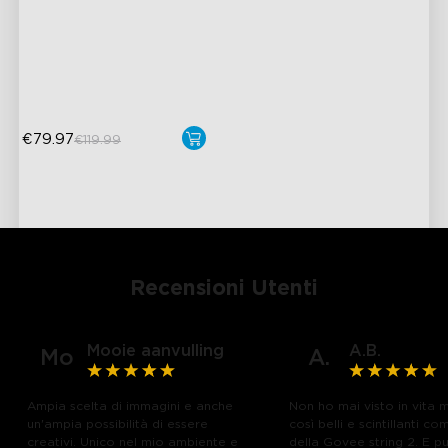
Smart Versatile Control
Outdoor Reliability
Easy Installation
€79.97
€119.99
Recensioni Utenti
Mooie aanvulling
A.B.
Mo
A.
Ampia scelta di immagini e anche
Non ho mai visto in vita m
un'ampia possibilità di essere
così belli e scintillanti co
creativi. Unico nel mio ambiente e
della Govee string 2. E p