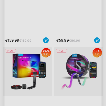
Smart Basic
3 Zone di Illuminazione
Colore RGBIC Dinamico
Indipendenti
Sincronizzazione con la
Effetti Ondulati Dinamici
Musica
Funzione "Auto-Run"
Controllo a Mani Libere
€159.99
€59.99
€189.99
€89.99
24%
15%
S.C.
S.C.