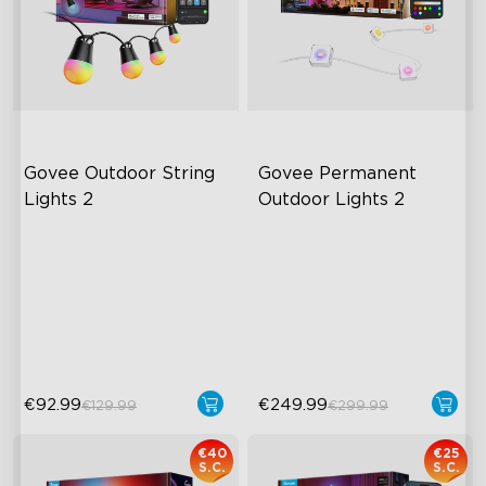
Govee Outdoor String 
Govee Permanent 
Lights 2
Outdoor Lights 2
RGBICW Lighting Effects
Spettacolo di Luci AI
100lm/m Brightness
Colla VHB e Clip
47 Scene Modes
Supporto Matter
Shatterproof Design
€92.99
€249.99
€129.99
€299.99
€40
€25
S.C.
S.C.