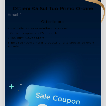
Ottieni €5 Sul Tuo Primo Ordine
Ottienilo ora!
Iscriviti alla nostra newsletter ora e ricevi:
1. Codice coupon con €5 di sconto
2. 100 punti Govee Store
3. Email su nuovi arrivi di prodotti, offerte speciali ed eventi
esclusivi