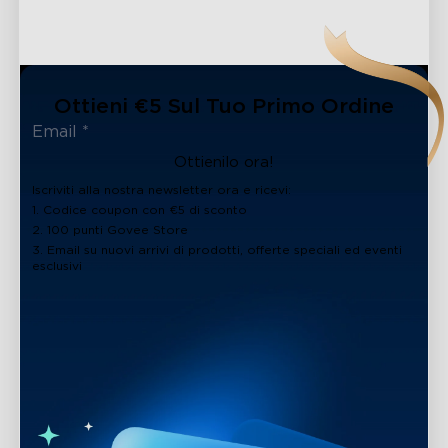
Ottieni €5 Sul Tuo Primo Ordine
Ottienilo ora!
Iscriviti alla nostra newsletter ora e ricevi:
1. Codice coupon con €5 di sconto
2. 100 punti Govee Store
3. Email su nuovi arrivi di prodotti, offerte speciali ed eventi
esclusivi