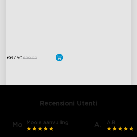
Tecnologia Fotocamera con
Correzione Fish-Eye
Tecnologia Envisual
Migliorata
Perle Lampada 4-in-1
€67.50
€89.99
Recensioni Utenti
Mooie aanvulling
A.B.
Mo
A.