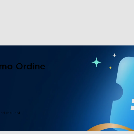
imo Ordine
nti esclusivi