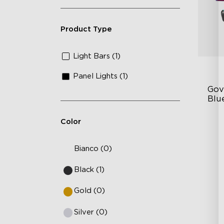
Product Type
Light Bars (1)
Panel Lights (1)
Gov
Blu
Bar
Color
Ex
Mu
Bianco (0)
Vo
Black (1)
Gold (0)
Silver (0)