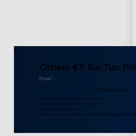
Ottieni €5 Sul Tuo Pr
Ottienilo ora!
Iscriviti alla nostra newsletter ora e ricevi:
1. Codice coupon con €5 di sconto
2. 100 punti Govee Store
3. Email su nuovi arrivi di prodotti, offerte speciali ed eve