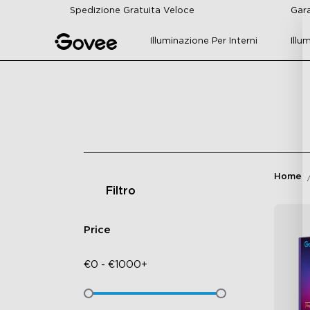
Skip to content
Spedizione Gratuita Veloce
Gara
Illuminazione Per Interni
Illu
Home
Filtro
Price
€
0
-
€
1000+