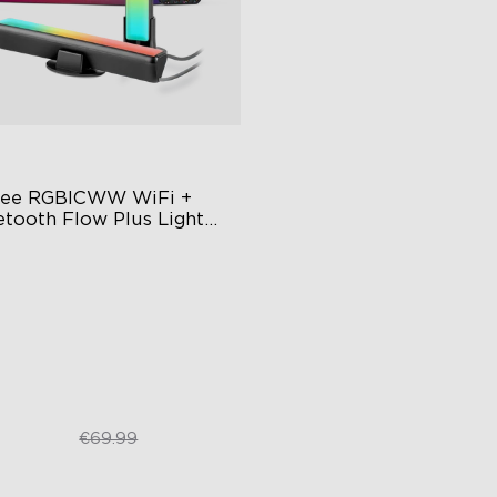
ee RGBICWW WiFi + 
etooth Flow Plus Light 
s
citing Lighting Experience
sic Mode Syncing
ice Control
€43.21
€69.99