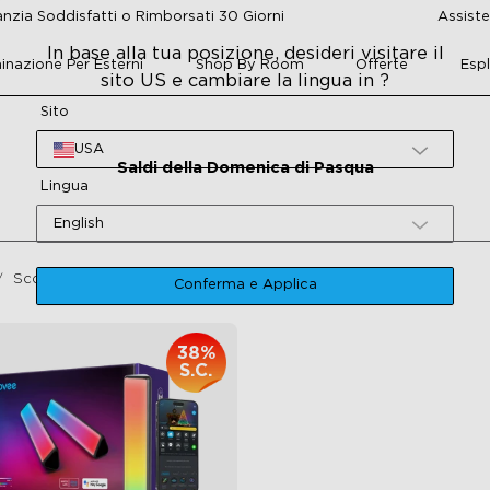
nzia Soddisfatti o Rimborsati 30 Giorni
Assiste
In base alla tua posizione, desideri visitare il
minazione Per Esterni
Shop By Room
Offerte
Esp
sito US e cambiare la lingua in ?
Sito
USA
Saldi della Domenica di Pasqua
Lingua
English
Sconti Della Domenica Di Pasqua
Conferma e Applica
38%
S.C.