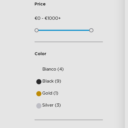
Price
€
0
-
€
1000+
Color
Bianco (4)
Black (9)
Gold (1)
Silver (3)