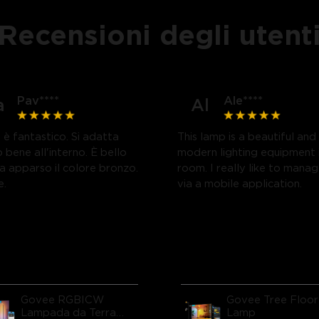
Recensioni degli utent
Pav****
Ale****
a
Al
 è fantastico. Si adatta
This lamp is a beautiful and
 bene all'interno. È bello
modern lighting equipment 
ia apparso il colore bronzo.
room. I really like to manag
e.
via a mobile application.
Govee RGBICW
Govee Tree Floor
Lampada da Terra
Lamp