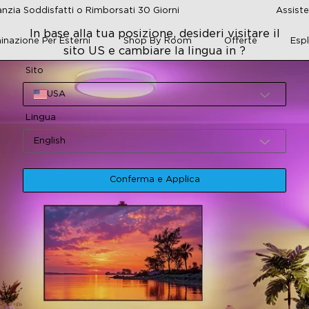
nzia Soddisfatti o Rimborsati 30 Giorni
Assiste
In base alla tua posizione, desideri visitare il
minazione Per Esterni
Shop By Room
Offerte
Esp
sito US e cambiare la lingua in ?
Sito
USA
Lingua
English
Conferma e Applica