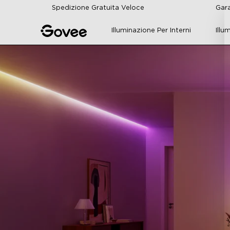
Skip to content
Spedizione Gratuita Veloce
Gara
Illuminazione Per Interni
Illu