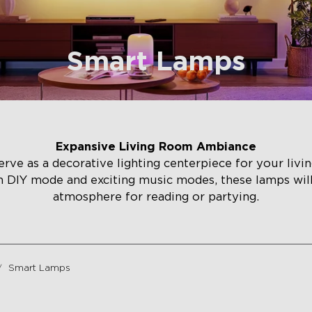
Smart Lamps
Expansive Living Room Ambiance
rve as a decorative lighting centerpiece for your liv
h DIY mode and exciting music modes, these lamps wi
atmosphere for reading or partying.
Smart Lamps