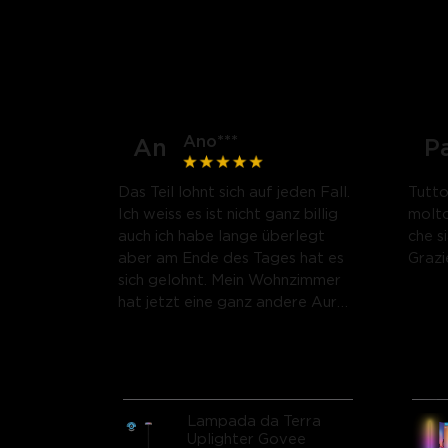
Ano***
An
P
Das Teil lohnt sich auf jeden Fall.
Tutto
Ich weiss es ist nicht ganz billig
molto
auch ich habe lange überlegt
che s
aber am Ende des Tages hat es
Grazi
sich gelohnt. Mein Wohnzimmer
hat jetzt eine ganz andere Aura,
du hast soviel
Einstellungsmöglichkeiten
einfach der Wahnsinn.
Lampada da Terra
Uplighter Govee