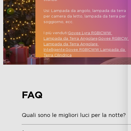
Usi: Lampada da angolo, lampada da terra 
per camera da letto, lampada da terra per 
soggiorno, ecc.

I più venduti:
Govee Lyra RGBICWW 
Lampada da Terra Angolare,
Govee RGBICW 
Lampada da Terra Angolare 
Intelligente
,
Govee RGBICWW Lampada da 
Terra Cilindrica
FAQ
Quali sono le migliori luci per la notte?