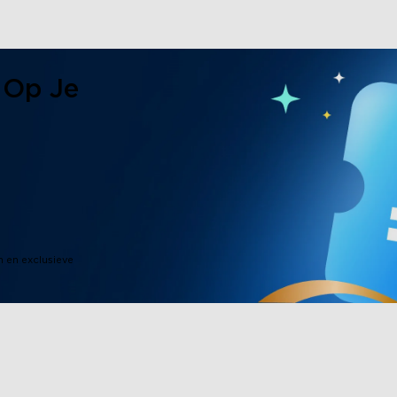
 Op Je
n en exclusieve