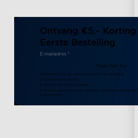
Ontvang €5,- Korting
Eerste Bestelling
Haal het nu!
Abonneer u nu op onze nieuwsbrief en ontvang:
1. Couponcode van €5
2. 100 Govee Store-punten
3. E-mails over nieuwe producten, speciale aanbiedinge
evenementen