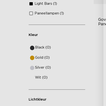
Light Bars (1)
Paneellampen (1)
Gov
Pan
Kleur
RG
DI
Black (0)
Ge
Gold (0)
Silver (0)
Wit (0)
Lichtkleur