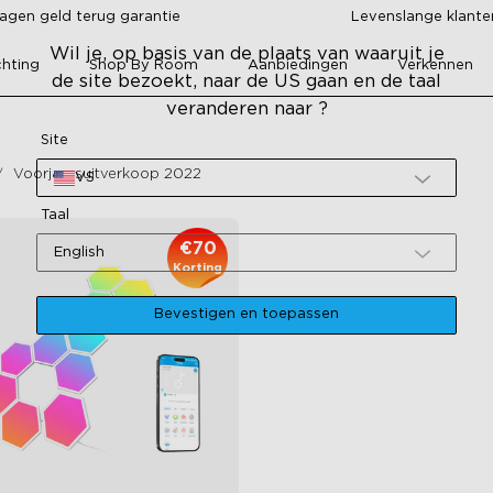
agen geld terug garantie
Levenslange klant
Wil je, op basis van de plaats van waaruit je
chting
Shop By Room
Aanbiedingen
Verkennen
de site bezoekt, naar de US gaan en de taal
veranderen naar ?
Site
Voorjaarsuitverkoop 2022
VS
Taal
€70
English
Korting
Bevestigen en toepassen