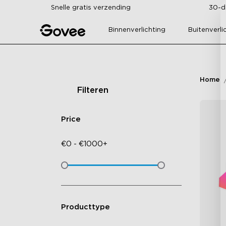
Skip to content
Snelle gratis verzending
30-d
Binnenverlichting
Buitenverli
Home
Filteren
Price
€
0
-
€
1000+
Producttype