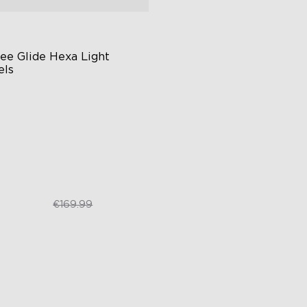
ee Glide Hexa Light 
els
BIC-lichteffecten
Y-ontwerp
animeerde effecten
€99.99
€169.99