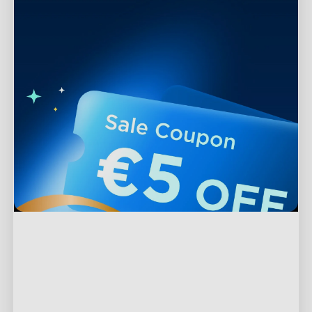
Ondersteuning
Contact met ons opnemen
Verkennen
Veelgestelde vragen
Over Govee
Voeter producten