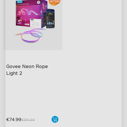
Korting
Govee Neon Rope 
Light 2
RGBIC-lichteffecten
Matter-compatibel
AI-verlichtingsbot
€74.99
€99.99