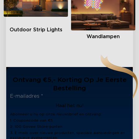
Outdoor Strip Lights
Wandlampen
Ontvang €5,- Korting Op Je Eerste
Bestelling
Haal het nu!
Abonneer u nu op onze nieuwsbrief en ontvang:
1. Couponcode van €5
2. 100 Govee Store-punten
3. E-mails over nieuwe producten, speciale aanbiedingen en
exclusieve evenementen