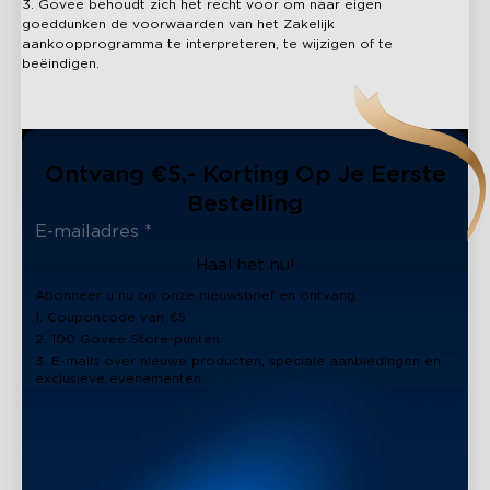
3. Govee behoudt zich het recht voor om naar eigen
goeddunken de voorwaarden van het Zakelijk
aankoopprogramma te interpreteren, te wijzigen of te
beëindigen.
Ontvang €5,- Korting Op Je Eerste
Bestelling
Haal het nu!
Abonneer u nu op onze nieuwsbrief en ontvang:
1. Couponcode van €5
2. 100 Govee Store-punten
3. E-mails over nieuwe producten, speciale aanbiedingen en
exclusieve evenementen