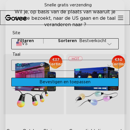
Skip to content
Snelle gratis verzending
Wil je, op basis van de plaats van waaruit je
de site bezoekt, naar de US gaan en de taal
veranderen naar ?
Site
Filteren
Sorteren
Bestverkocht
VS
Taal
€37
€30
Korting
Korting
English
Bevestigen en toepassen