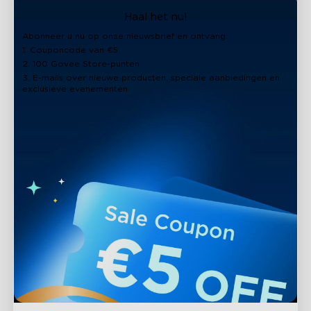
close
Haal het nu!
Abonneer u nu op onze nieuwsbrief en ontvang:
1. Couponcode van €5
2. 100 Govee Store-punten
3. E-mails over nieuwe producten, speciale aanbiedingen en
exclusieve evenementen