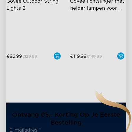
Govee Outdoor String 
Govee-lichtslinger met 
Lights 2
helder lampen voor 
buiten
RGBICW Lichteffecten
Transparant ontwerp
47 Scènemodi
111 scènemodi
Onbreekbaar ontwerp
1200 lumen helderheid
€92.99
€119.99
€129.99
€149.99
Ontvang €5,- Korting Op Je Eerste
Bestelling