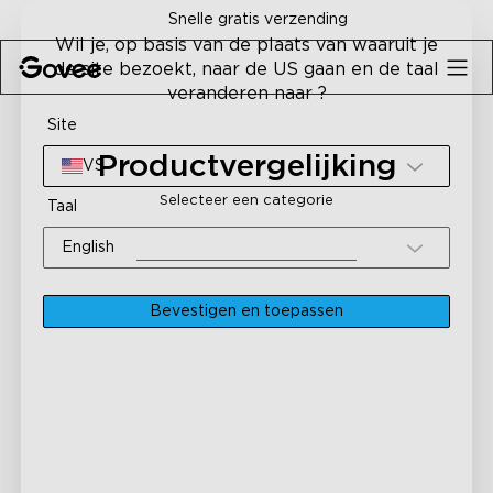
Skip to content
Snelle gratis verzending
Wil je, op basis van de plaats van waaruit je
de site bezoekt, naar de US gaan en de taal
veranderen naar ?
Site
Productvergelijking
VS
Selecteer een categorie
Taal
English
Bevestigen en toepassen