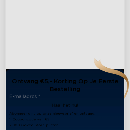
Ontvang €5,- Korting Op Je Eerste
Bestelling
Haal het nu!
Abonneer u nu op onze nieuwsbrief en ontvang:
close
1. Couponcode van €5
2. 100 Govee Store-punten