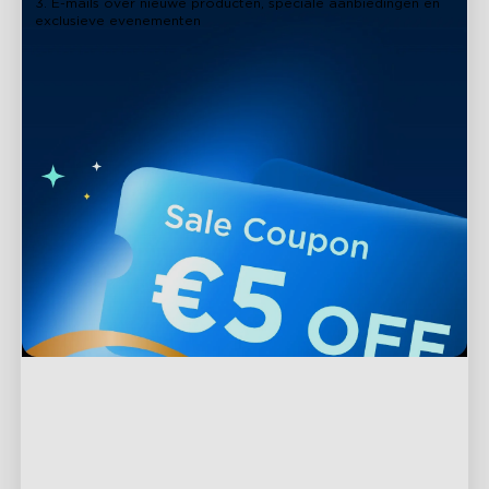
3. E-mails over nieuwe producten, speciale aanbiedingen en
exclusieve evenementen
Ondersteuning
Contact met ons opnemen
Verkennen
Veelgestelde vragen