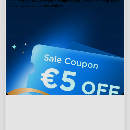
3. E-maile o nowościach produktowych, ofertach specjalnych
i ekskluzywnych wydarzeniach
Wsparcie
Kontakt
Odkrywaj
Często zadawane pytania