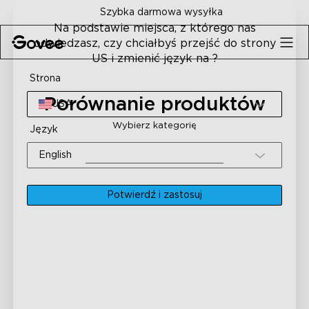
Skip to content
Szybka darmowa wysyłka
Na podstawie miejsca, z którego nas
odwiedzasz, czy chciałbyś przejść do strony
US i zmienić język na ?
Strona
Porównanie produktów
USA
Wybierz kategorię
Język
English
Potwierdź i zastosuj