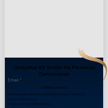
Otrzymaj €5 Zniżki Na Pierwsze
Zamówienie
Odbierz teraz!
Zapisz się do naszego newslettera teraz i otrzymaj:
close
1. Kod rabatowy €5
2. 100 punktów Govee Store