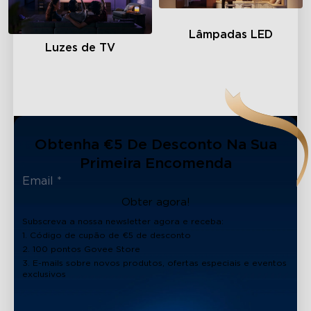
Lâmpadas LED
Luzes de TV
Obtenha €5 De Desconto Na Sua
Primeira Encomenda
Obter agora!
Subscreva a nossa newsletter agora e receba:
1. Código de cupão de €5 de desconto
2. 100 pontos Govee Store
3. E-mails sobre novos produtos, ofertas especiais e eventos
exclusivos