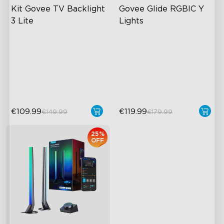
Kit Govee TV Backlight 
Govee Glide RGBIC Y 
3 Lite
Lights
Enhanced DreamView
Efeitos de Iluminação RGBIC
Experience
Mais de 40 Modos de Cena
4-in-1 Light Beads
Design DIY
Video & Audio Syncing
€109.99
€119.99
€149.99
€179.99
25%
OFF