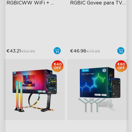
RGBICWW WiFi + 
RGBIC Govee para TVs 
Bluetooth Flow Plus
de 45-70 polegadas
Exciting Lighting Experience
RGBIC Lighting Experience
Music Mode Syncing
Multiple TV Sizes
Voice Control
Music Sync Lighting
€43.21
€46.98
€69.99
€79.99
€40
€60
OFF
OFF