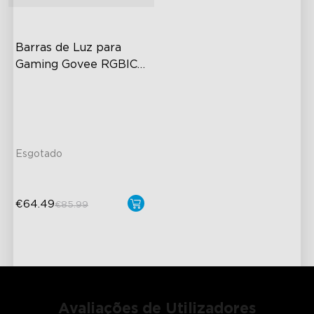
Barras de Luz para 
Gaming Govee RGBIC 
Wi-Fi com Controlador 
RGBIC Lighting Effects
Inteligente
DIY Personalization
Variety of Scene Modes
Esgotado
€64.49
€85.99
close
Avaliações de Utilizadores