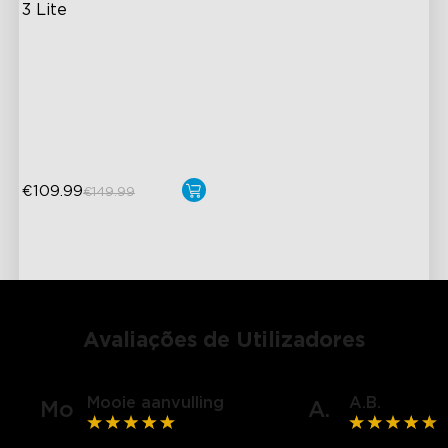
3 Lite
Enhanced DreamView
Experience
4-in-1 Light Beads
Video & Audio Syncing
€109.99
€149.99
Avaliações de Utilizadores
Mooie aanvulling
A.B.
Mo
A.