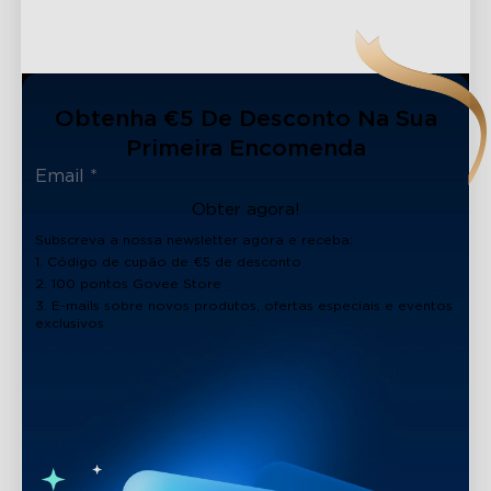
Obtenha €5 De Desconto Na Sua
Primeira Encomenda
Obter agora!
Subscreva a nossa newsletter agora e receba:
1. Código de cupão de €5 de desconto
2. 100 pontos Govee Store
3. E-mails sobre novos produtos, ofertas especiais e eventos
exclusivos