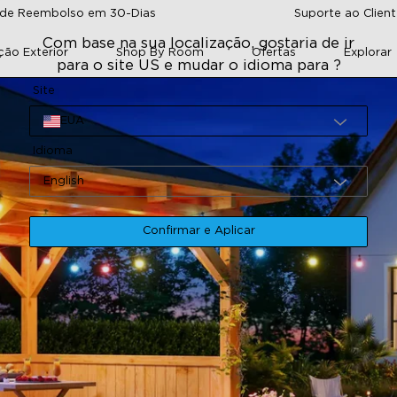
 de Reembolso em 30-Dias
Suporte ao Cliente
Com base na sua localização, gostaria de ir
ção Exterior
Shop By Room
Ofertas
Explorar
para o site US e mudar o idioma para ?
Site
EUA
Idioma
English
Confirmar e Aplicar