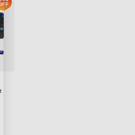
OFF
t
on