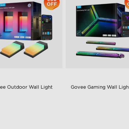
OFF
ee Outdoor Wall Light
Govee Gaming Wall Ligh
BICWW Lighting Effects
Futuristic Faceplate
00 Lumens White Light
Dual-Layered Construction
65-Rated Outdoor Reliability
High-Level DIY Customizati