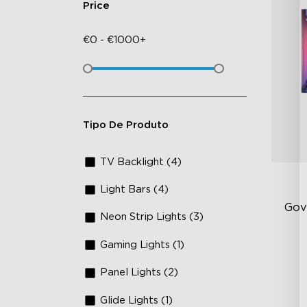
Price
€
0
-
€
1000+
Tipo De Produto
TV Backlight (4)
Light Bars (4)
Gov
Neon Strip Lights (3)
Gaming Lights (1)
RG
15
Panel Lights (2)
IP
Glide Lights (1)