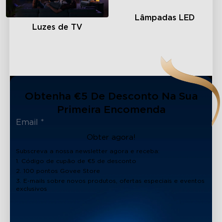
Lâmpadas LED
Luzes de TV
Obtenha €5 De Desconto Na Sua
Primeira Encomenda
Obter agora!
Subscreva a nossa newsletter agora e receba:
1. Código de cupão de €5 de desconto
2. 100 pontos Govee Store
3. E-mails sobre novos produtos, ofertas especiais e eventos
exclusivos