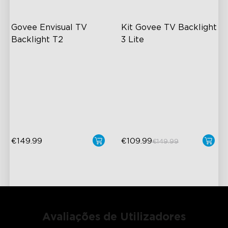
Govee Envisual TV 
Kit Govee TV Backlight 
Backlight T2
3 Lite
Tecnologia Govee Envisual
Enhanced DreamView
Experience
Design Inovador de Câmara
Dupla
4-in-1 Light Beads
Iluminação RGBIC
Video & Audio Syncing
Aprimorada
€149.99
€109.99
€149.99
Avaliações de Utilizadores