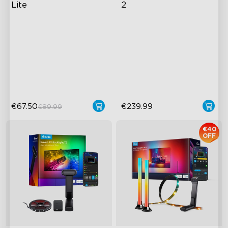
Lite
2
Tecnologia de Câmara com
HDMI 2.1 Melhorado
Correção Fish-Eye
Suporta VRR e ALLM
Tecnologia Envisual
Chips AI Pioneiros na
Melhorada
Indústria
Lâmpadas LED 4 em 1
€67.50
€239.99
€89.99
€40
OFF