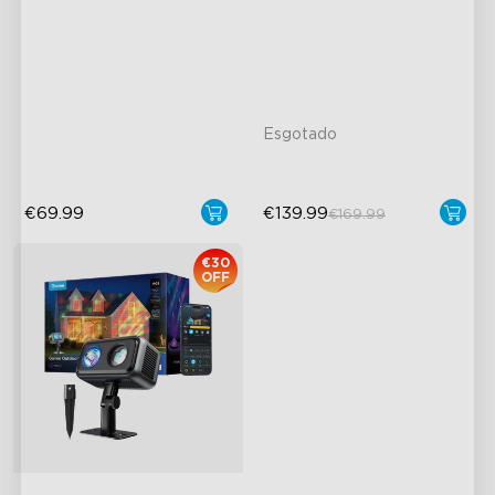
Control
Dura Até 30 Horas
IP67 Waterproof and
Brilho Ajustável de 500lm
Easy Installation & Storage
Hands-Free Voice Control
Esgotado
€69.99
€139.99
€169.99
€30
OFF