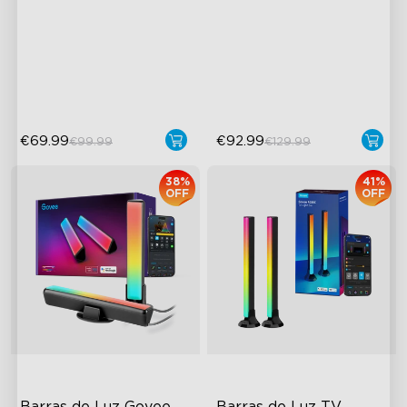
AI-Powered Pixel Light
RGBICW Lighting Effects
close
Boundless DIY Creativity
100lm/m Brightness
Engaging Interactive
47 Scene Modes
Features
Shatterproof Design
€69.99
€92.99
€99.99
€129.99
38%
41%
OFF
OFF