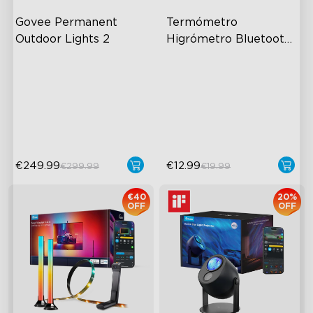
Govee Permanent 
Termómetro 
Outdoor Lights 2
Higrómetro Bluetooth 
Govee H5075
Espetáculo de Luz AI
60m Whole-Home
Coverage
Cola VHB e Clips
App Alert
Suporte Matter
High Accuracy
€249.99
€12.99
€299.99
€19.99
€40
20%
OFF
OFF