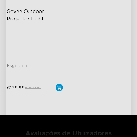
Govee Outdoor 
Projector Light
efeitos aurora RGBW
16 padrões laser RGB
Alta Luminosidade
Área de Cobertura Grande
Esgotado
€129.99
€159.99
Avaliações de Utilizadores