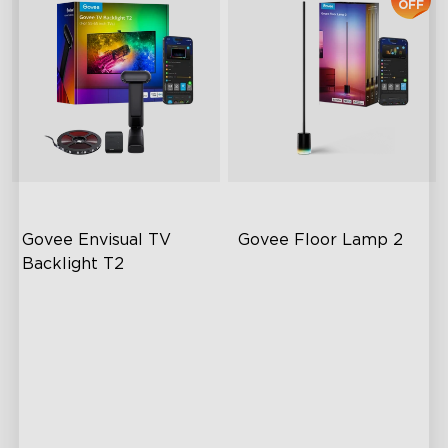
OFF
Govee Envisual TV 
Govee Floor Lamp 2
Backlight T2
Tecnologia Govee Envisual
Design Moderno Atualizado
Design Inovador de Câmara
Brilho de 1725 lm
Dupla
Sincronização DreamView
Iluminação RGBIC
Aprimorada