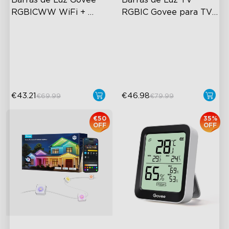
Barras de Luz Govee 
Barras de Luz TV 
RGBICWW WiFi + 
RGBIC Govee para TVs 
Bluetooth Flow Plus
de 45-70 polegadas
Exciting Lighting Experience
RGBIC Lighting Experience
Music Mode Syncing
Multiple TV Sizes
Voice Control
Music Sync Lighting
€43.21
€46.98
€69.99
€79.99
€50
35%
OFF
OFF