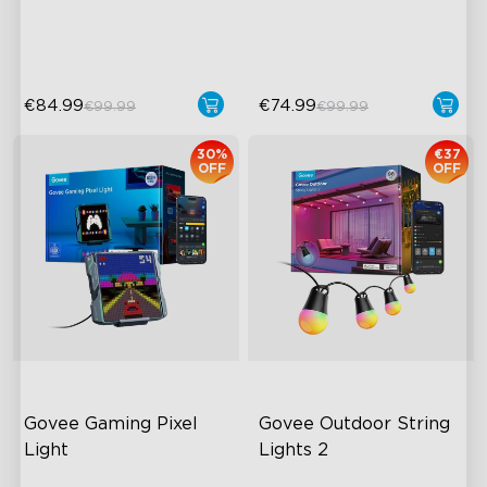
25dB Baixo Ruído
AI Lighting Bot
€84.99
€74.99
€99.99
€99.99
30%
€37
OFF
OFF
Govee Gaming Pixel 
Govee Outdoor String 
Light
Lights 2