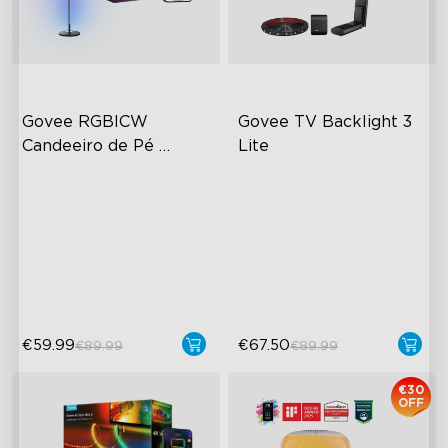
Govee RGBICW 
Govee TV Backlight 3 
Candeeiro de Pé 
Lite
Inteligente Basic
Cor RGBIC Dinâmica
Tecnologia de Câmara com
Correção Fish-Eye
Sincronização com Música
Tecnologia Envisual
Controlo Mãos-Livres
Melhorada
Lâmpadas LED 4 em 1
€59.99
€67.50
€89.99
€89.99
€30
OFF