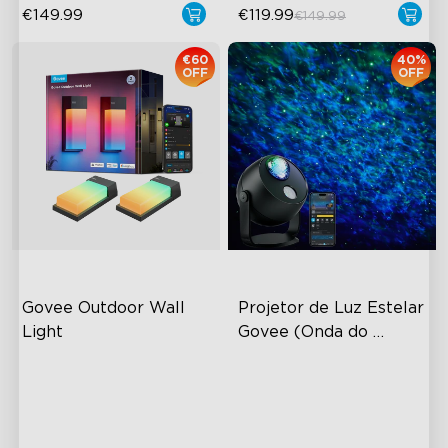
€149.99
€119.99
€149.99
€60
40%
OFF
OFF
Govee Outdoor Wall 
Projetor de Luz Estelar 
Light
Govee (Onda do 
Oceano)
RGBICWW Lighting Effects
Lente Texturizada de Dupla
Camada
1500 Lumens White Light
Área de Cobertura de 50m²
IP65-Rated Outdoor
Reliability
Mais de 40 Modos de Cena