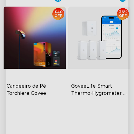
€40
36%
OFF
OFF
Candeeiro de Pé 
GoveeLife Smart 
Torchiere Govee
Thermo-Hygrometer 
2s Lite
Iluminação Dinâmica de Três
80m Bluetooth Range
Zonas
2s Sampling Interval
Design de Lente Curva
±0.3℃ and ±3% RH
Inovador
Tecnologia LuminBlend™ da