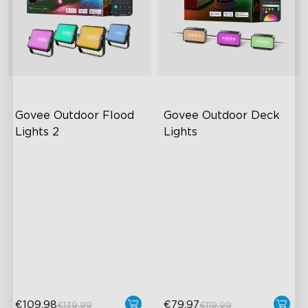
Govee Outdoor Flood 
Govee Outdoor Deck 
Lights 2
Lights
RGBWW Brightness
Dynamic RGBWIC Lighting
Upgrade
Effects
Improved IP66 waterproof
Creative DIY Mode Music
rating
Mode
Matter compatible
Smart Versatile Control
Scene Mode Presets & DIY
Outdoor Reliability
Mode
Easy Installation
€109.98
€79.97
€139.99
€119.99