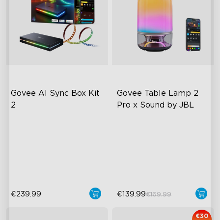
Govee AI Sync Box Kit 
Govee Table Lamp 2 
2
Pro x Sound by JBL
HDMI 2.1 Melhorado
Iluminação Musical Imersiva
Suporta VRR e ALLM
Visuais Mais Nítidos e DIY
Chips AI Pioneiros na
Som by JBL
Indústria
€239.99
€139.99
€169.99
€30