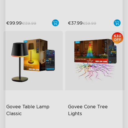
Govee
€99.99
€37.99
€139.99
€59.99
€30
OFF
Govee Table Lamp 
Govee Cone Tree 
Classic
Lights
RGBICWW: Cor e Branco
RGBIC & Individual Light