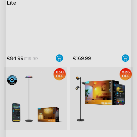
Lite
Iluminação RGBICWW
LuminBlend+ Technology
Brilhante e Ajustável
Double-Sided Skyline
Illumination
Modos de Cena Dinâmicos
Enhanced Light Base
€84.99
€169.99
€119.99
€30
€26
OFF
OFF