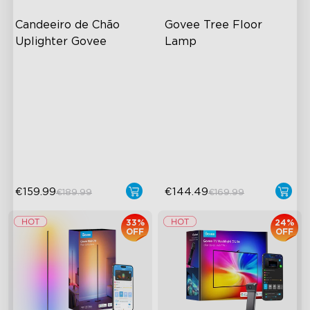
Candeeiro de Chão 
Govee Tree Floor 
Uplighter Govee
Lamp
3 Zonas de Iluminação
Controlo Flexível de Três
Independentes
Lâmpadas
Efeitos de Ondulação
Iluminação Focada e
Dinâmicos
Personalizável
Funcionalidade "Auto-Run"
Tecnologia LuminBlend™ da
Govee
€159.99
€144.49
€189.99
€169.99
33%
24%
OFF
OFF