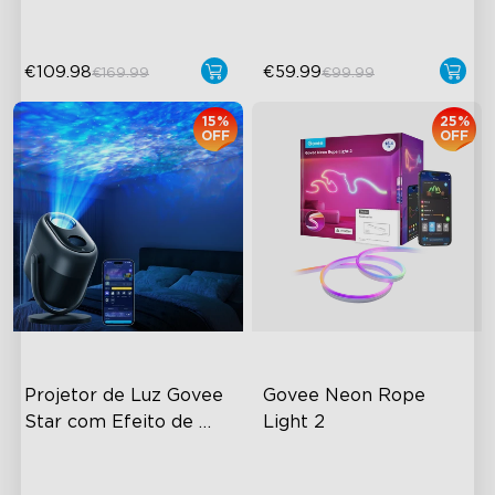
€109.98
€59.99
€169.99
€99.99
15%
25%
OFF
OFF
Projetor de Luz Govee 
Govee Neon Rope 
Star com Efeito de 
Light 2
Nebulosa
7-Zone Nebula
RGBIC Lighting Effects
50m² Área de Cobertura
Matter Compatible