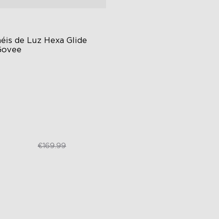
éis de Luz Hexa Glide 
Govee
BIC Lighting Effects
Y Design
imated Effects
€99.99
€169.99