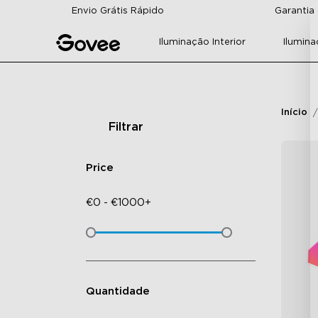
Skip to content
Envio Grátis Rápido
Garantia
Iluminação Interior
Ilumina
Início
Filtrar
Price
€
0
-
€
1000+
Quantidade