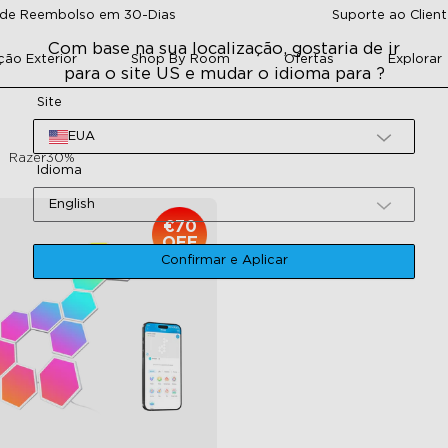
 de Reembolso em 30-Dias
Suporte ao Cliente
Com base na sua localização, gostaria de ir
ção Exterior
Shop By Room
Ofertas
Explorar
para o site US e mudar o idioma para ?
Site
EUA
Razer30%
Idioma
English
€70
OFF
Confirmar e Aplicar