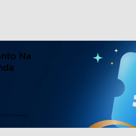
close
onto Na
nda
entos exclusivos