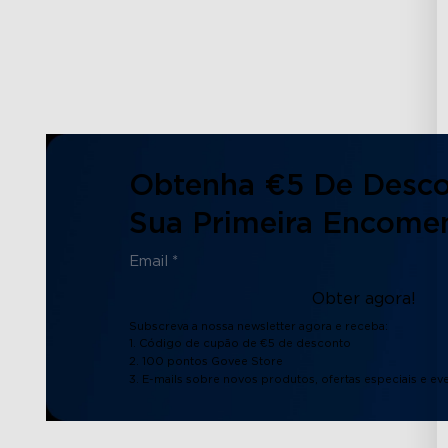
Obtenha €5 De Desc
Sua Primeira Encome
Obter agora!
Subscreva a nossa newsletter agora e receba:
1. Código de cupão de €5 de desconto
2. 100 pontos Govee Store
3. E-mails sobre novos produtos, ofertas especiais e ev