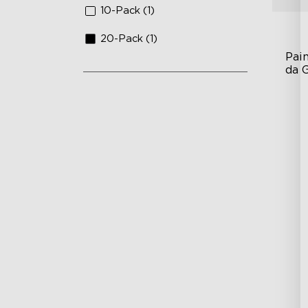
10-Pack (1)
20-Pack (1)
Pain
da 
RG
DI
An