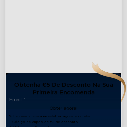
Obtenha €5 De Desconto Na Sua
Primeira Encomenda
Obter agora!
Subscreva a nossa newsletter agora e receba:
close
1. Código de cupão de €5 de desconto