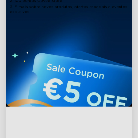
2. 100 pontos Govee Store
3. E-mails sobre novos produtos, ofertas especiais e eventos
exclusivos
Apoio
Contacte-nos
Explorar