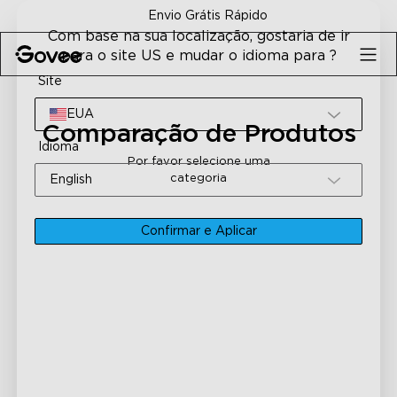
Skip to content
Envio Grátis Rápido
Com base na sua localização, gostaria de ir
para o site US e mudar o idioma para ?
Site
EUA
Comparação de Produtos
Idioma
Por favor selecione uma
categoria
English
Confirmar e Aplicar