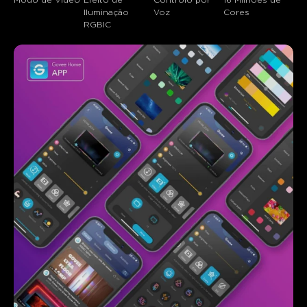
Modo de Vídeo
Efeito de 
Controlo por 
16 Milhões de 
Iluminação 
Voz
Cores
RGBIC