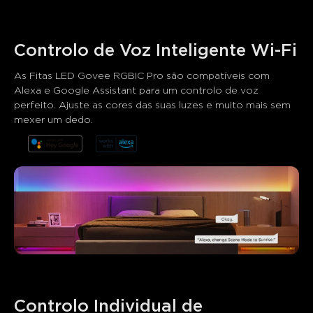
Controlo de Voz Inteligente Wi-Fi
As Fitas LED Govee RGBIC Pro são compatíveis com 
Alexa e Google Assistant para um controlo de voz 
perfeito. Ajuste as cores das suas luzes e muito mais sem 
mexer um dedo.
O que os clientes dizem
Product quality
Brightness and colors
App control
0
0
0
Os clientes mencionam
Positivo
Negativo
Resumo
：
Gerado por IA a partir do texto das avaliações dos
clientes
Controlo Individual de 