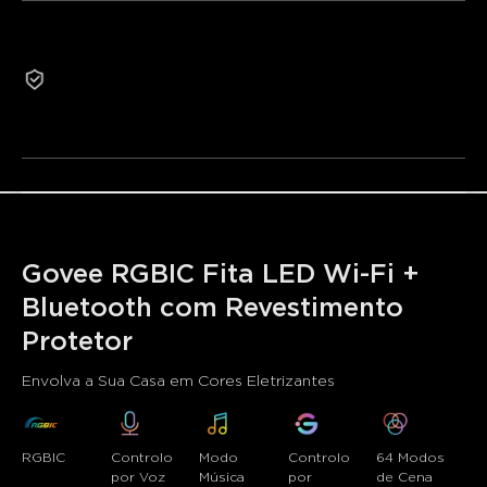
•Efeitos RGBIC
•Controlo por Aplicação Inteligente
Garantia de 2 anos
•Modo de Sincronização de Música Expansivo
Os produtos recondicionados não são elegíveis para
•64+ Modos de Cena Predefinidos
devolução ou troca por motivos não relacionados à
qualidade.
Govee RGBIC Fita LED Wi-Fi + 
Bluetooth com Revestimento 
Protetor
Envolva a Sua Casa em Cores Eletrizantes
RGBIC
Controlo 
Modo 
Controlo 
64 Modos 
por Voz
Música
por 
de Cena 