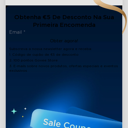
Obtenha €5 De Desconto Na Sua
Primeira Encomenda
Obter agora!
Subscreva a nossa newsletter agora e receba:
1. Código de cupão de €5 de desconto
2. 100 pontos Govee Store
3. E-mails sobre novos produtos, ofertas especiais e eventos
exclusivos