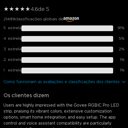
★
★
★
★
★
★
4.6
de 5
21499
classificações globais de
5
estrela
91
%
4
estrela
5
%
3
estrela
2
%
2
estrela
1
%
1
estrela
1
%
Como funcionam as avaliações e classificações dos clientes
Os clientes dizem
Users are highly impressed with the Govee RGBIC Pro LED
strip, praising its vibrant colors, extensive customization
options, smart home integration, and easy setup. The app
control and voice assistant compatibility are particularly