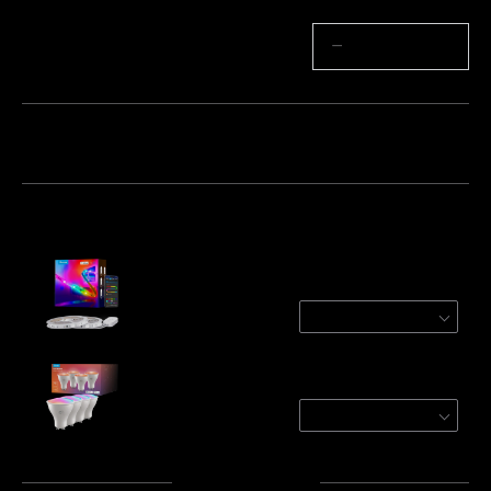
Quantidade
−
+
Pacote 1
Pacote 2
Frequentemente comprados em conjunto:
Refurbished Govee RGBIC Wi-Fi + Bluetooth
Strip Lights With Protective Coating
2 Roll* 10 m
€63.74
Govee RGBWW Smart Light Bulbs
4-Pack
€35.99
Total
:
€99.73