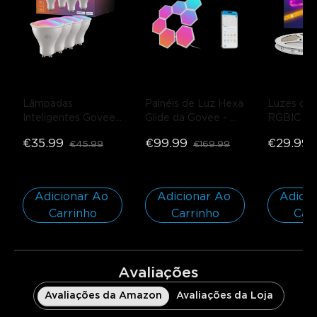
Lâmpadas 
Painéis de Luz Hexa 
Luzes de 
Inteligentes Govee 
Glide da Govee
- 
RGBIC co
RGBWW
- 4-Pack
Pacote de 10
Revestime
€35.99
€99.99
€29.99
€45.99
€169.99
Protetor
rolo*5m
Adicionar Ao 
Adicionar Ao 
Adicio
Carrinho
Carrinho
Car
Avaliações
Avaliações da Amazon
Avaliações da Loja