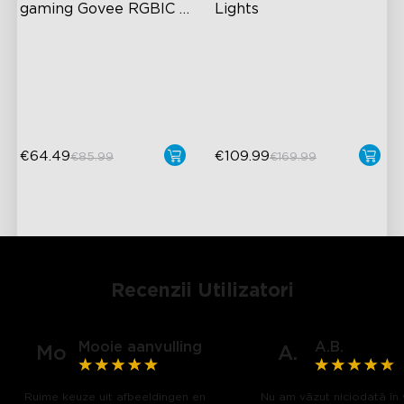
gaming Govee RGBIC 
Lights
Wi-Fi cu controler 
RGBIC Lighting Effects
Multi-directional Lighting
inteligent
DIY Personalization
1100lm Full-Spectrum White
Variety of Scene Modes
Premium Aluminum
€64.49
€109.99
€85.99
€169.99
Recenzii Utilizatori
Mooie aanvulling
A.B.
Mo
A.
Ruime keuze uit afbeeldingen en
Nu am văzut niciodată în