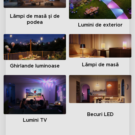
Lămpi de masă și de
podea
Lumini de exterior
Lămpi de masă
Ghirlande luminoase
Becuri LED
Lumini TV