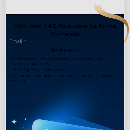
Obțineți €5 Reducere La Prima
Comandă
Obține acum!
Abonează-te la newsletter-ul nostru acum și primește:
1. Cod de reducere €5
2. 100 de puncte Govee Store
3. E-mailuri despre produse noi, oferte speciale și evenimente
exclusive