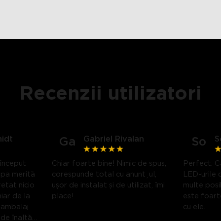
Recenzii utilizatori
idt
Gabriel Rivalan
S
Ga
So
 început
Chiar foarte bine! Nimic de spus,
Perfect. Ca
mpa merită
corespunde total cu anunțul,
LED-urile 
etat nicio
ușor de instalat și de utilizat, îmi
multe posib
iar de la
place!
este foarte
 ambalaj
cu ele.
 de înaltă