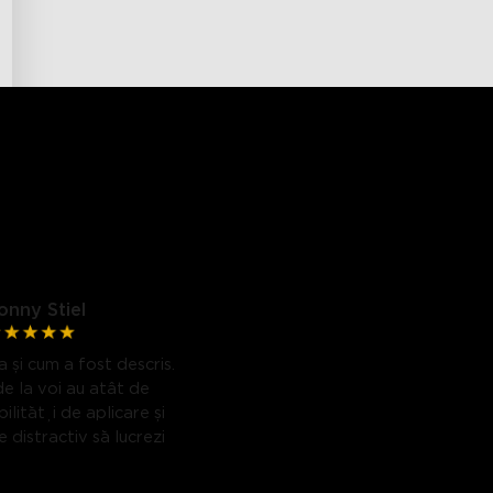
onny Stiel
 și cum a fost descris.
de la voi au atât de
ilități de aplicare și
 distractiv să lucrezi