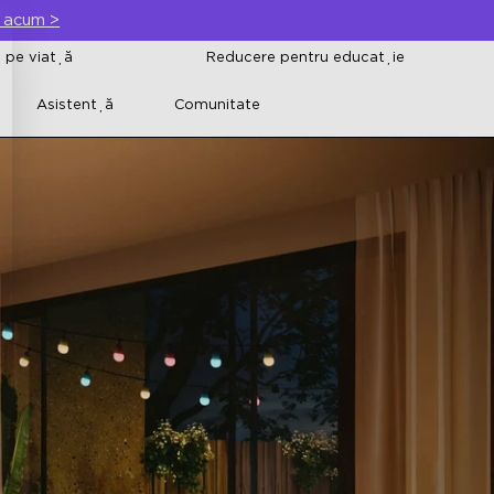
 acum
>
i pe viață
Reducere pentru educație
Asistență
Comunitate