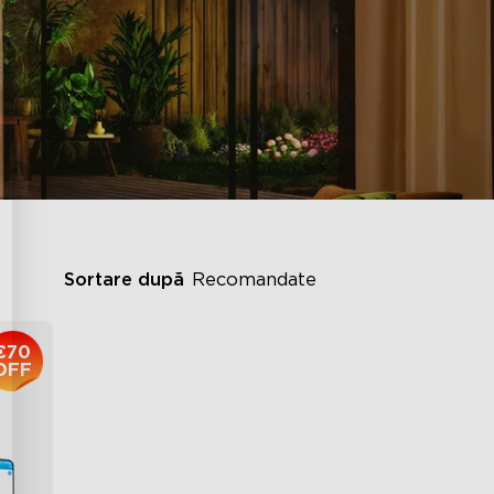
Sortare după
Recomandate
€70
OFF