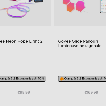
ee Neon Rope Light 2
Govee Glide Panouri 
luminoase hexagonale
BIC Lighting Effects
RGBIC Lighting Effects
tter Compatible
DIY Design
 Lighting Bot
Animated Effects
umpără 2 Economisești 10%
Cumpără 2 Economisești 
€74.99
€99.99
€99.99
€169.99