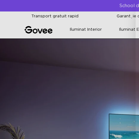
Skip to content
School d
Transport gratuit rapid
Garanție d
Iluminat Interior
Iluminat E