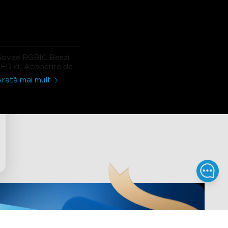
Govee RGBIC Benzi
ED cu Acoperire de
Protecție
rată mai mult