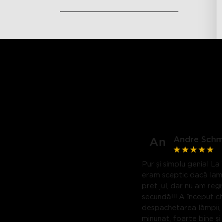
Andre Schm
An
Pur și simplu genial La
eram sceptic dacă la
prețul, dar nu am regr
secundă!!! A început ch
despachetarea lămpii,
minunat, foarte bine și