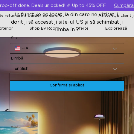
rop-off done. Deals unlocked! 🎉 Up to 45% OFF
Cumpără
În funcție de locația din care ne vizitați,
e returnare a banilor 30 de zile
Asistență clienț
doriți să accesați site-ul US și să schimbați
xterior
Shop By Room
Oferte
Explorează
limba în ?
Site
SUA
Limbă
English
Confirmă și aplică