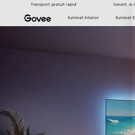
Skip to content
Transport gratuit rapid
Garanție d
Iluminat Interior
Iluminat E