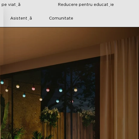
i pe viață
Reducere pentru educație
Asistență
Comunitate