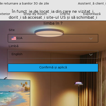
e returnare a banilor 30 de zile
Asistență clienț
În funcție de locația din care ne vizitați,
xterior
Shop By Room
Oferte
Explorează
doriți să accesați site-ul US și să schimbați
limba în ?
Site
SUA
Limbă
English
Confirmă și aplică