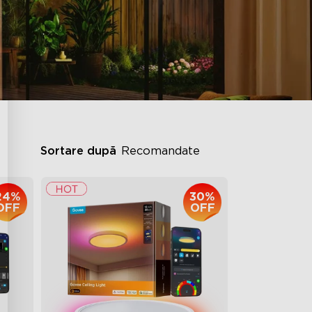
Sortare după
Recomandate
24%
30%
OFF
OFF