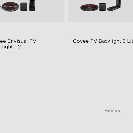
ee Envisual TV 
Govee TV Backlight 3 Li
klight T2
vee Envisual Technology
Fish-Eye Correction Camera
Technology
novative Dual Camera Design
Upgraded Envisual Technol
hanced RGBIC Lighting
4-in-1 Lamp Beads
€149.99
€67.50
€89.99