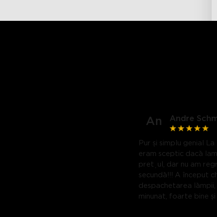
Andre Schm
An
Pur și simplu genial La
eram sceptic dacă la
prețul, dar nu am regr
secundă!!! A început ch
despachetarea lămpii,
minunat, foarte bine și
calitate ambalat, iar m