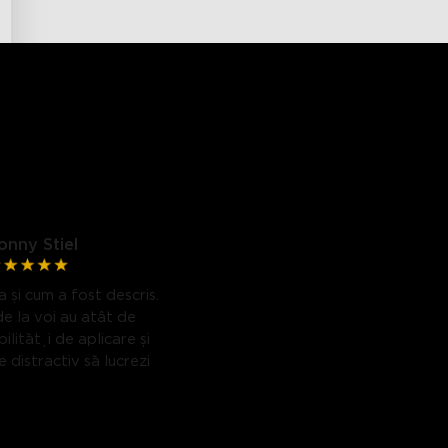
onny Stiel
 și cum a fost descris.
de la voi au atât de
ilități de aplicare și
 distractiv să lucrezi