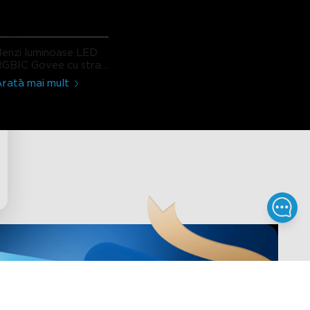
enzi luminoase LED
RGBIC Govee cu strat
protector
rată mai mult