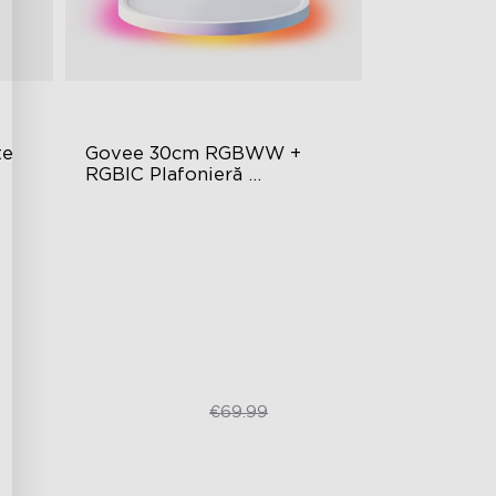
te
Govee 30cm RGBWW + 
RGBIC Plafonieră 
Inteligentă
Iluminare multicoloră
Luminozitate și temperatură de
ogy
culoare reglabilă
Control inteligent
€48.98
€69.99