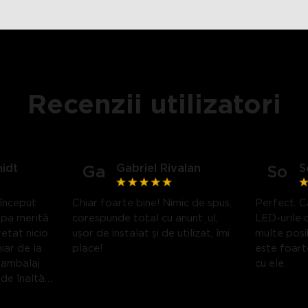
Recenzii utilizatori
idt
Gabriel Rivalan
S
Ga
So
 început
Chiar foarte bine! Nimic de spus,
Perfect. Ca
mpa merită
corespunde total cu anunțul,
LED-urile 
etat nicio
ușor de instalat și de utilizat, îmi
multe posib
iar de la
place!
este foarte
 ambalaj
cu ele.
 de înaltă
aterialul