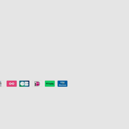
Lumini de exterior
Program de af
Lămpi
Achiziție cor
s
Benzi luminoase
Reducere pen
a
Lumini pentru gaming
Key Worker D
Lumini de tavan
Program de 
Smart Lights