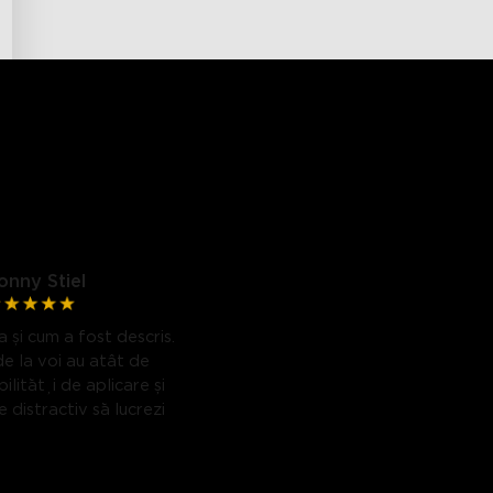
onny Stiel
 și cum a fost descris.
de la voi au atât de
ilități de aplicare și
 distractiv să lucrezi