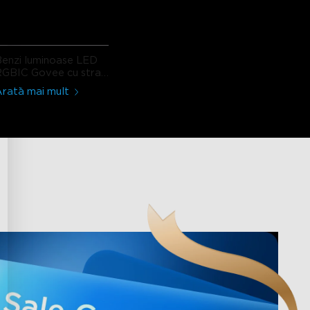
enzi luminoase LED
RGBIC Govee cu strat
protector
rată mai mult