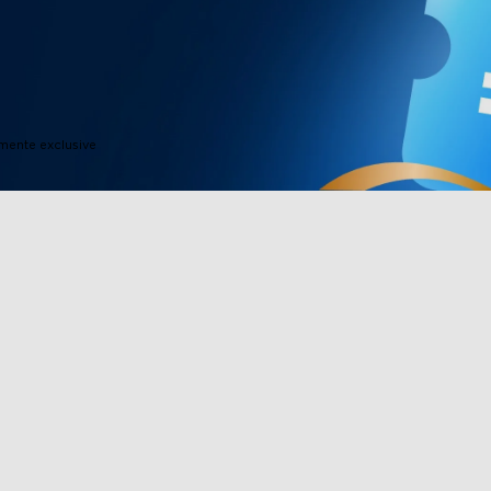
imente exclusive
Produse subsol
Parteneriat
Lumini TV
Program de 