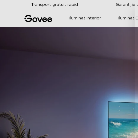
Skip to content
Transport gratuit rapid
Garanție d
Iluminat Interior
Iluminat E