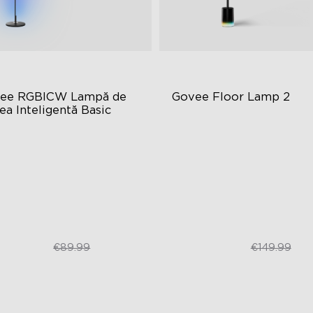
ee RGBICW Lampă de 
Govee Floor Lamp 2
ea Inteligentă Basic
loare dinamică RGBIC
Design modern îmbunătăți
ncronizare cu muzica
Luminozitate de 1725 lm
ntrol fără mâini
Sincronizare DreamView
€59.99
€119.99
€89.99
€149.99