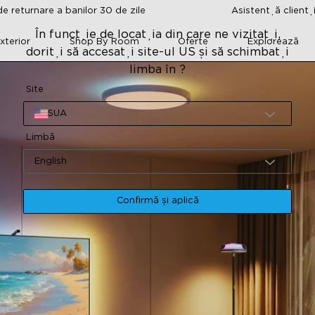
e returnare a banilor 30 de zile
Asistență clienț
În funcție de locația din care ne vizitați,
xterior
Shop By Room
Oferte
Explorează
doriți să accesați site-ul US și să schimbați
limba în ?
Site
SUA
Limbă
English
Confirmă și aplică