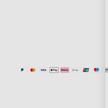
Întrebări frecvente
Despre GoveeLife
Returnări și rambursări
Tehnologie RGBIC
Politica de expediere
New User Benefit
Where to Buy
Plătește cu Klarn
Govee Home App