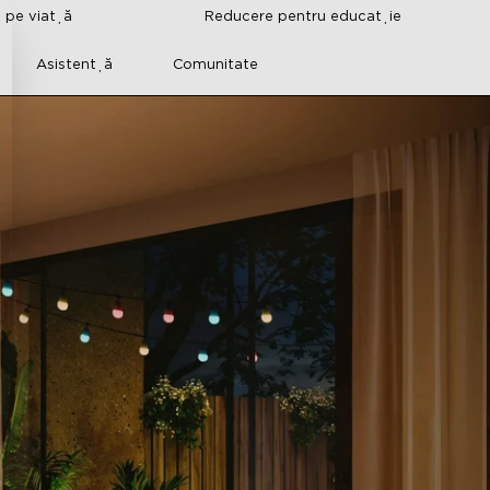
i pe viață
Reducere pentru educație
Asistență
Comunitate