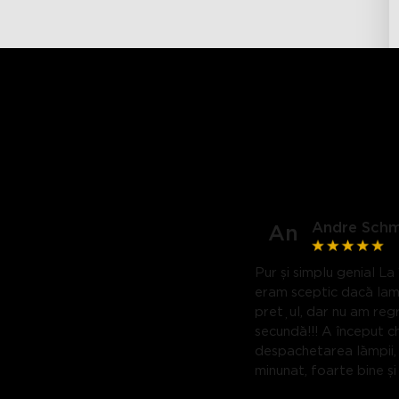
Andre Schm
An
Pur și simplu genial La
eram sceptic dacă la
prețul, dar nu am regr
secundă!!! A început ch
despachetarea lămpii,
minunat, foarte bine și
calitate ambalat, iar m