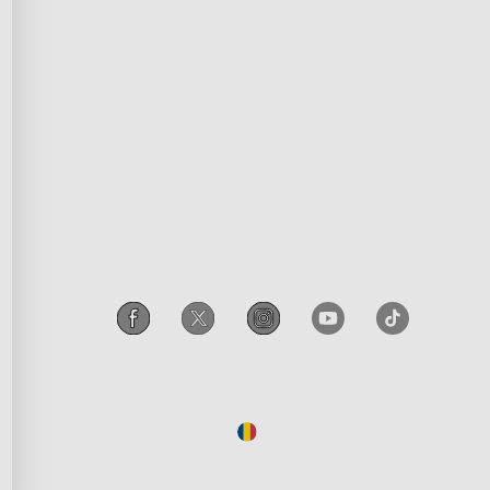
iliere
Terms of Service
porativă
Intellectual Property Rights
tru educație
Declaration of Conformity
iscount
Accessibility
recomandare
Govee EU Data Act
Legal Notice
Romania
/
Romanian