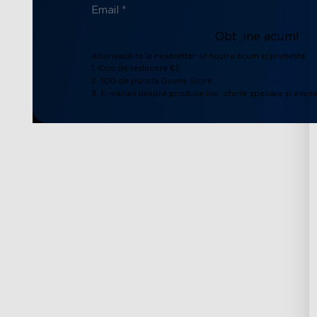
Obține acum!
Abonează-te la newsletter-ul nostru acum și primește:
1. Cod de reducere €5
2. 100 de puncte Govee Store
3. E-mailuri despre produse noi, oferte speciale și even
Asistență
Explorează
Contactați-ne
Despre Govee