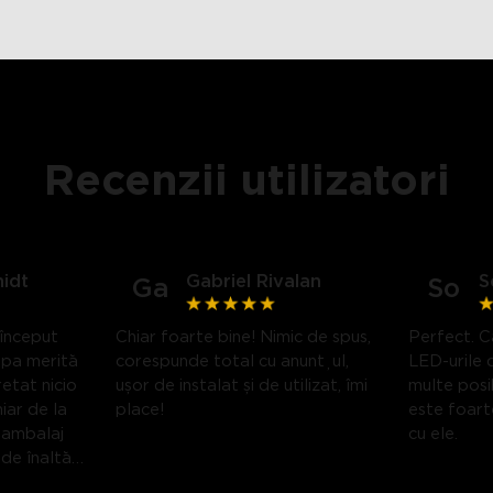
Recenzii utilizatori
idt
Gabriel Rivalan
S
Ga
So
close
 început
Chiar foarte bine! Nimic de spus,
Perfect. Ca
mpa merită
corespunde total cu anunțul,
LED-urile 
etat nicio
ușor de instalat și de utilizat, îmi
multe posib
iar de la
place!
este foarte
 ambalaj
cu ele.
 de înaltă
aterialul