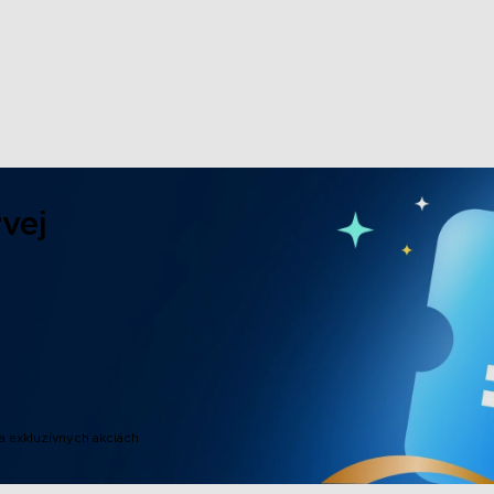
close
vej
a exkluzívnych akciách