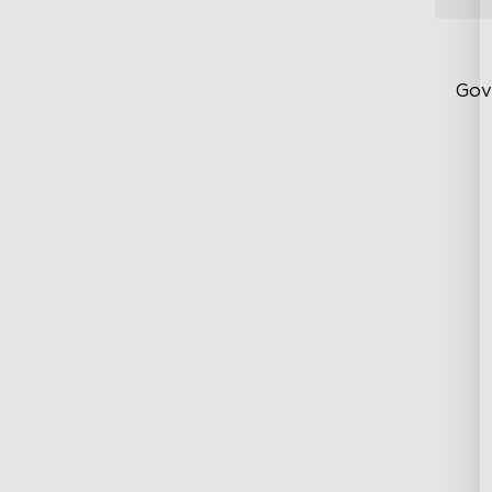
Gov
Fi
Te
Up
4-