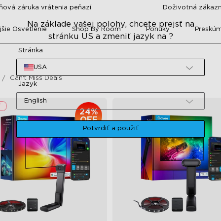
ňová záruka vrátenia peňazí
Doživotná zákaz
Na základe vašej polohy, chcete prejsť na
šie Osvetlenie
Shop By Room
Ponuky
Preskú
stránku US a zmeniť jazyk na ?
Stránka
USA
Can't Miss Deals
Jazyk
English
24%
OFF
Potvrdiť a použiť