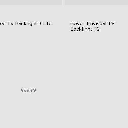
ee TV Backlight 3 Lite
Govee Envisual TV 
Backlight T2
sh-Eye Correction Camera
Technológia Govee Envisual
chnology
Inovatívny dizajn s dvoma
graded Envisual Technology
kamerami
in-1 Lamp Beads
Vylepšené RGBIC osvetlenie
€67.50
€149.99
€89.99