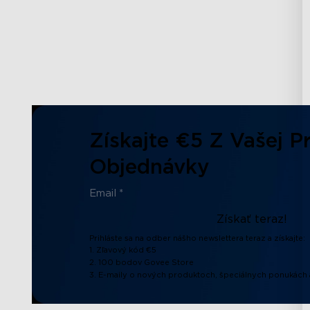
Získajte €5 Z Vašej Pr
Objednávky
Získať teraz!
Prihláste sa na odber nášho newslettera teraz a získajte:
1. Zľavový kód €5
2. 100 bodov Govee Store
3. E-maily o nových produktoch, špeciálnych ponukách 