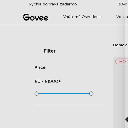
Skip to content
Rýchla doprava zadarmo
30-d
Vnútorné Osvetlenie
Vonkaj
Domov
Filter
Price
€
0
-
€
1000+