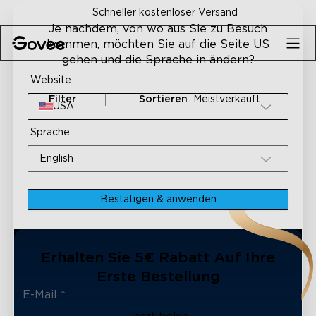
Skip to content
Schneller kostenloser Versand
Je nachdem, von wo aus Sie zu Besuch
kommen, möchten Sie auf die Seite US
gehen und die Sprache in ändern?
Website
Filter
Sortieren
Meistverkauft
USA
Sprache
English
Bestätigen & anwenden
Erhalten Sie 5€ Rabatt Auf Ihre
Erste Bestellung