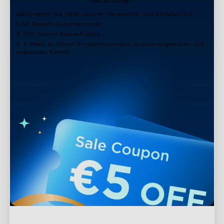
Jetzt holen
Abonnieren Sie jetzt unseren Newsletter und erhalten Sie:
1. 5€ Rabatt-Gutscheincode
2. 100 Govee Store-Punkte
3. E-Mails zu neuen Produktneuheiten, Sonderangeboten und
exklusiven Events
close