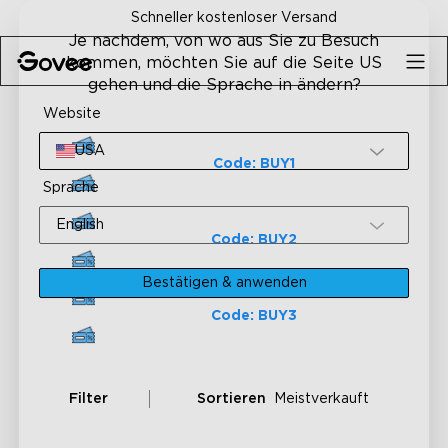
Skip to content
Schneller kostenloser Versand
Je nachdem, von wo aus Sie zu Besuch
kommen, möchten Sie auf die Seite US
gehen und die Sprache in ändern?
Website
Kaufe 1, erhalte 10% Rabatt
USA
Code: BUY1
Sprache
Kaufe 2, erhalte 20% Rabatt
English
Code: BUY2
Kaufe 3, erhalte 25% Rabatt
Bestätigen & anwenden
Code: BUY3
Filter
Sortieren
Meistverkauft