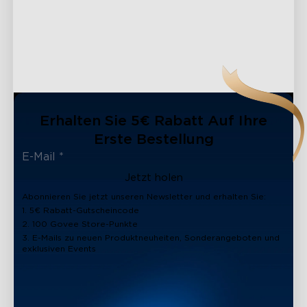
Erhalten Sie 5€ Rabatt Auf Ihre
Erste Bestellung
Jetzt holen
Abonnieren Sie jetzt unseren Newsletter und erhalten Sie:
1. 5€ Rabatt-Gutscheincode
2. 100 Govee Store-Punkte
3. E-Mails zu neuen Produktneuheiten, Sonderangeboten und
close
exklusiven Events