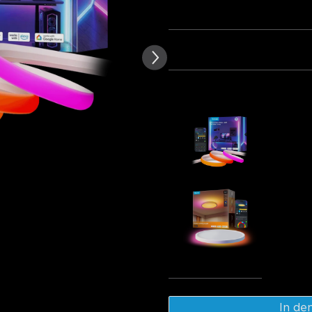
von Kundenbewertungen
Menge
Paket 1
Paket 2
Pa
Häufig zusammen gekauft:
Govee Neon
59.98€
Govee 30
Ceiling Lig
48.98€
Gesa
In de