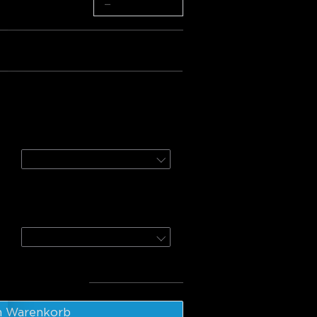
−
+
ket 3
 Rope Lights for Wall Lining
3m
cm RGBWW + RGBIC Smart
ht
Round | For 15㎡-20㎡ Spaces / 1-Pack | For 15-20㎡ Space
mt
:
108.96€
n Warenkorb