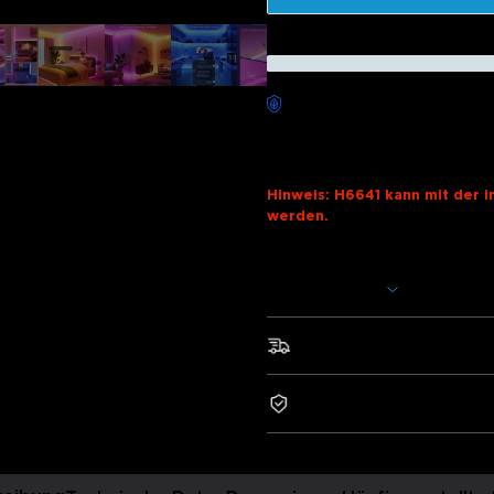
Sorgenfreie Lieferung verfü
Beschreibung
Modell: H6641(5m) & H6640(
Hinweis: H6641 kann mit der i
werden.
Ladegerät: EU-2-PIN-STECK
Mehr anzeigen
Werten Sie Ihren Raum mit Gov
Wandverkleidungen auf - dem 
Umhüllt von raffiniertem Silik
Schneller und kostenloser
verleihen Sie jeder Sockelleis
diffuses Ambiente. 99+ voreing
2-Jahre Garantie
einfache Installation und inte
Alexa, Google Assistant und 3
Detailliertes und zartes
Light erzeugt mit seinen d