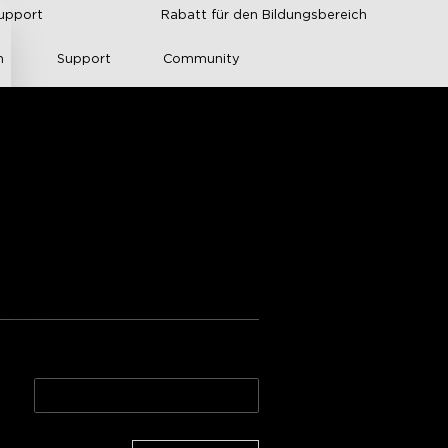
upport
Rabatt für den Bildungsbereich
n
Support
Community
erketten für 
gen
tungen von Amazon
ontrol and connectivity
5m(14€/m)