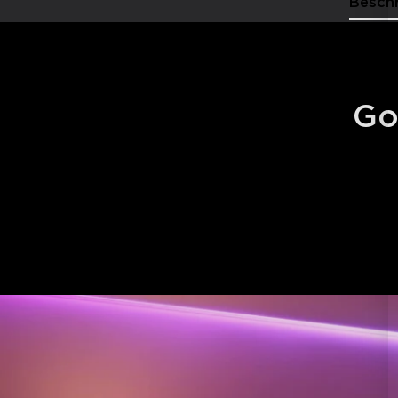
Besch
Go