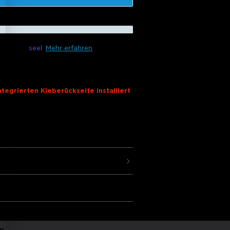
gbar mit
seel
Mehr erfahren
3m)
ntegrierten Kleberückseite installiert
ER
ee Neon-Lichterketten für
Höhepunkt fesselnder Beleuchtung!
on mit einer 22,5 mm Leuchtfläche
 Versand
te, Raumecke und Decke makellos ein
estellte Szenen, einstellbare Länge,
lligente Steuerung mit Govee Home,
rd-Party-Systemen über Matter.
 Lichtambiente:
Govee Neon Rope
ichten 84 LEDs pro Meter und dem