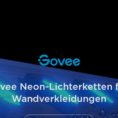
vee Neon-Lichterketten f
Wandverkleidungen