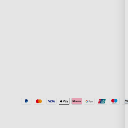
Επικοινωνήστε μαζί μας
Σχετικά με την Go
Συχνές Ερωτήσεις
Σχετικά με το Gov
Επιστροφές & Επιστροφές
Τεχνολογία RGBIC
Χρημάτων
New User Benefit
Πολιτική Αποστολής
Πληρωμή με Klarn
Where to Buy
Govee Home App