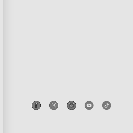
πιβράβευσης
Privacy Policy
Terms of Service
υνεργατών
Intellectual Property Rights
ρά
Declaration of Conformity
παίδευσης
Accessibility
iscount
Govee EU Data Act
αραπομπών
Legal Notice