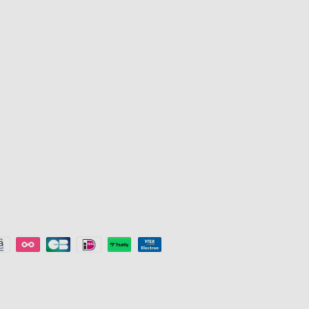
vee
Φώτα Τηλεόρασης
Πρόγραμμα Ε
Govee
eeLife
Εξωτερικά Φώτα
Πρόγραμμα Σ
Λάμπες
Εταιρική Αγο
s
Ταινίες Φωτισμού
Εκπτώσεις Εκ
a
Φώτα Παιχνιδιών
Key Worker D
Φωτιστικά Οροφής
Πρόγραμμα Π
Smart Lights