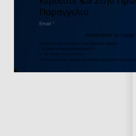
Κερδιστε €5 Στην Πρω
Παραγγελια
Αποκτήστε το τώρα!
Εγγραφείτε στο newsletter μας τώρα και λάβετε:
1. Κωδικό κουπονιού έκπτωσης €5
2. 100 πόντοι Govee Store
3. Emails για νέες αφίξεις προϊόντων, ειδικές προσφορές κα
Υποστήριξη
Εξερεύνηση