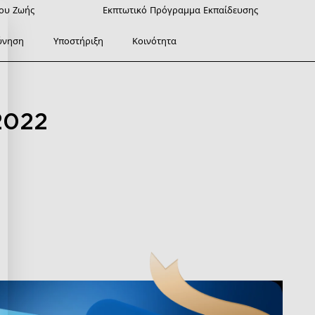
ρου Ζωής
Εκπτωτικό Πρόγραμμα Εκπαίδευσης
ύνηση
Υποστήριξη
Κοινότητα
2022