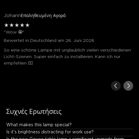
Johann
Επαληθευμένη Αγορά
★
★
★
★
★
"Wow 🤩"
Bewertet in Deutschland am 26. Juni 2026
So eine schöne Lampe mit unglaublich vielen verschiedenen
Licht-Szenen. Super einfach zu installieren. Kann ich nur
empfehlen ☝🏻
Συχνές Ερωτήσεις
What makes this lamp special?
It offers: • Incredible color and lighting effects. • Fun music 
Is it's brightness distracting for work use?
synchronization. • Unique visual displays that create an 