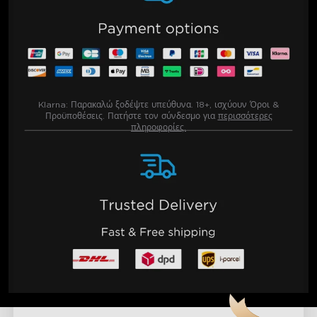
Klarna:
Παρακαλώ ξοδέψτε υπεύθυνα. 18+, ισχύουν Όροι &
Προϋποθέσεις. Πατήστε τον σύνδεσμο για
περισσότερες
πληροφορίες.