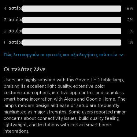
4
αστέρι
8
%
3
αστέρι
2
%
2
αστέρι
1
%
1
αστέρι
1
%
Πώς λειτουργούν οι κριτικές και αξιολογήσεις πελατών
Οι πελάτες λένε
Users are highly satisfied with this Govee LED table lamp,
praising its excellent light quality, extensive color
customization options, intuitive app control, and seamless
smart home integration with Alexa and Google Home. The
lamp's modern design and ease of setup are frequently
highlighted as major strengths. Some users reported minor
concerns about connectivity issues, build quality feeling
lightweight, and limitations with certain smart home
integrations.