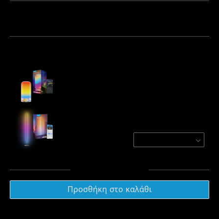
Πακέτο 1
Πακέτο 2
Πακέτο 3
Αγοράζονται συχνά μαζί:
Govee Table Lamp 2
€49.99
Govee RGBICW Smart Floor Lamp Basic
Black / 1-Pack
€59.99
Σύνολο
:
€109.98
Προσθήκη στο καλάθι