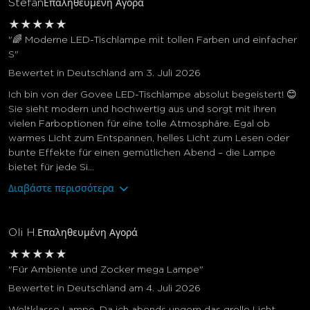
Stefan
Επαληθευμένη Αγορά
★
★
★
★
★
"🌈 Moderne LED-Tischlampe mit tollen Farben und einfacher
S"
Bewertet in Deutschland am 3. Juli 2026
Ich bin von der Govee LED-Tischlampe absolut begeistert! 😊
Sie sieht modern und hochwertig aus und sorgt mit ihren
vielen Farboptionen für eine tolle Atmosphäre. Egal ob
warmes Licht zum Entspannen, helles Licht zum Lesen oder
bunte Effekte für einen gemütlichen Abend – die Lampe
bietet für jede Si...
Διαβάστε περισσότερα
Oli H.
Επαληθευμένη Αγορά
★
★
★
★
★
"Für Ambiente und Zocker mega Lampe"
Bewertet in Deutschland am 4. Juli 2026
Weltklasse Lampe. Da ich abends ungern das grelle Licht