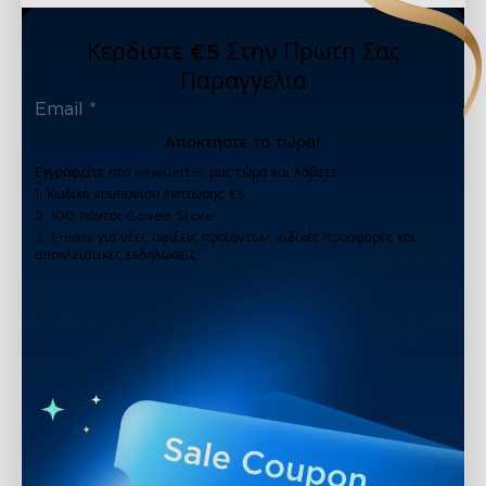
Κερδιστε €5 Στην Πρωτη Σας
Παραγγελια
Αποκτήστε το τώρα!
Εγγραφείτε στο newsletter μας τώρα και λάβετε:
1. Κωδικό κουπονιού έκπτωσης €5
2. 100 πόντοι Govee Store
3. Emails για νέες αφίξεις προϊόντων, ειδικές προσφορές και
αποκλειστικές εκδηλώσεις