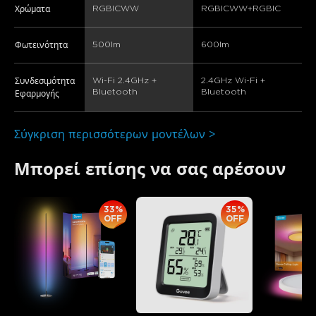
RGBICWW
RGBICWW+RGBIC
Χρώματα
500lm
600lm
Φωτεινότητα
Wi-Fi 2.4GHz + 
2.4GHz Wi-Fi + 
Συνδεσιμότητα
Bluetooth
Bluetooth
Εφαρμογής
Σύγκριση περισσότερων μοντέλων >
Μπορεί επίσης να σας αρέσουν
33%
35%
OFF
OFF