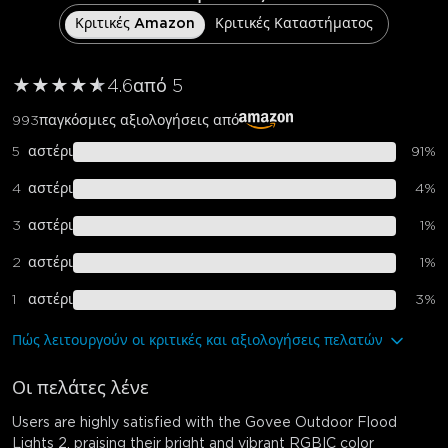
Κριτικές Amazon
Κριτικές Καταστήματος
★
★
★
★
★
★
4.6
από 5
993
παγκόσμιες αξιολογήσεις από
5
αστέρι
91
%
4
αστέρι
4
%
3
αστέρι
1
%
2
αστέρι
1
%
1
αστέρι
3
%
Πώς λειτουργούν οι κριτικές και αξιολογήσεις πελατών
Οι πελάτες λένε
Users are highly satisfied with the Govee Outdoor Flood
Lights 2, praising their bright and vibrant RGBIC color