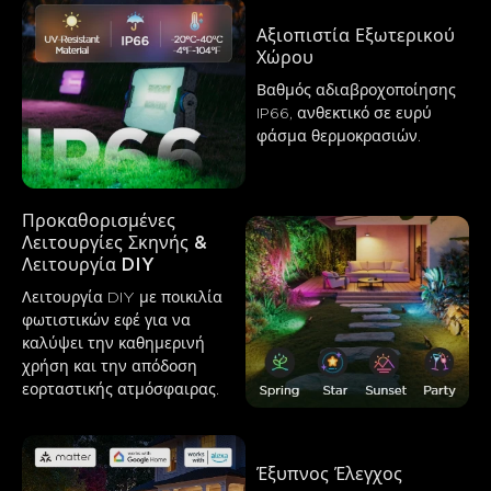
Αξιοπιστία Εξωτερικού 
Χώρου
Βαθμός αδιαβροχοποίησης 
IP66, ανθεκτικό σε ευρύ 
φάσμα θερμοκρασιών.
Προκαθορισμένες 
Λειτουργίες Σκηνής & 
Λειτουργία DIY
Λειτουργία DIY με ποικιλία 
φωτιστικών εφέ για να 
καλύψει την καθημερινή 
χρήση και την απόδοση 
εορταστικής ατμόσφαιρας.
Τι λένε οι πελάτες
Έξυπνος Έλεγχος
Brightness and light quality
App control and features
Val