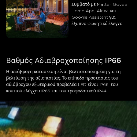
Συμβατό με Matter, Govee 
Home App, Alexa και 
0
0
0
Google Assistant για 
Οι πελάτες αναφέρουν
Θετικό
Αρνητικό
έξυπνο φωνητικό έλεγχο.
Περίληψη
：
Δημιουργήθηκε από AI από το κείμενο των κριτικών
πελατών
Βαθμός Αδιαβροχοποίησης IP66
Η αδιάβροχη κατασκευή είναι βελτιστοποιημένη για τη 
βελτίωση της αξιοπιστίας. Το επίπεδο προστασίας του 
αδιάβροχου εξωτερικού προβολέα LED είναι IP66, του 
κουτιού ελέγχου IP65 και του τροφοδοτικού IP44.