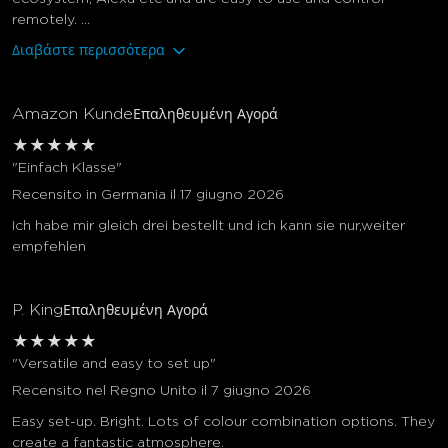
remotely. ...
Διαβάστε περισσότερα
Amazon Kunde
Επαληθευμένη Αγορά
★
★
★
★
★
"Einfach Klasse"
Recensito in Germania il 17 giugno 2026
Ich habe mir gleich drei bestellt und ich kann sie nur,weiter
empfehlen
P. King
Επαληθευμένη Αγορά
★
★
★
★
★
"Versatile and easy to set up"
Recensito nel Regno Unito il 7 giugno 2026
Easy set-up. Bright. Lots of colour combination options. They
create a fantastic atmosphere.