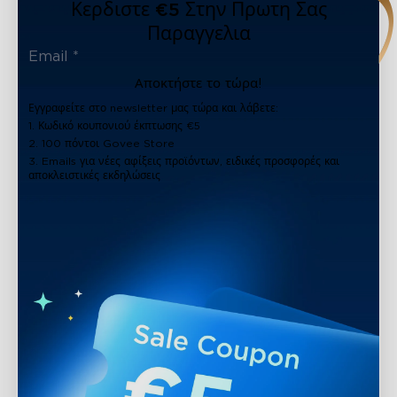
Κερδιστε €5 Στην Πρωτη Σας
Παραγγελια
Αποκτήστε το τώρα!
Εγγραφείτε στο newsletter μας τώρα και λάβετε:
1. Κωδικό κουπονιού έκπτωσης €5
2. 100 πόντοι Govee Store
3. Emails για νέες αφίξεις προϊόντων, ειδικές προσφορές και
αποκλειστικές εκδηλώσεις