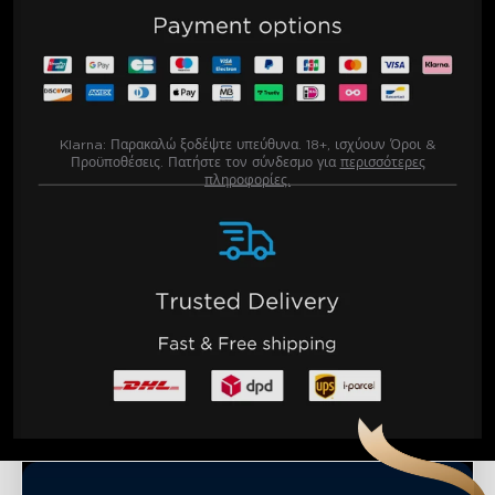
Klarna:
Παρακαλώ ξοδέψτε υπεύθυνα. 18+, ισχύουν Όροι &
Προϋποθέσεις. Πατήστε τον σύνδεσμο για
περισσότερες
πληροφορίες.