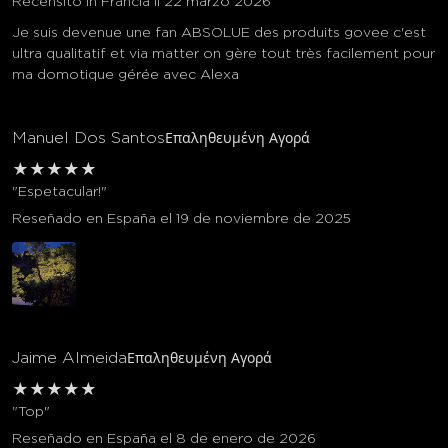
Recensito in Francia il 22 marzo 2026
Je suis devenue une fan ABSOLUE des produits govee c'est
ultra qualitatif et via matter on gère tout très facilement pour
ma domotique gérée avec Alexa
Manuel Dos Santos
Επαληθευμένη Αγορά
★
★
★
★
★
"Espetacular!"
Reseñado en España el 19 de noviembre de 2025
Jaime Almeida
Επαληθευμένη Αγορά
★
★
★
★
★
"Top"
Reseñado en España el 8 de enero de 2026