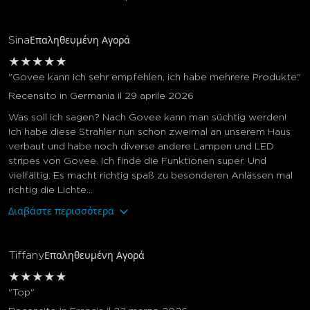
Sina
Επαληθευμένη Αγορά
★
★
★
★
★
"Govee kann ich sehr empfehlen, ich habe mehrere Produkte"
Recensito in Germania il 29 aprile 2026
Was soll ich sagen? Nach Govee kann man süchtig werden!
Ich habe diese Strahler nun schon zweimal an unserem Haus
verbaut und habe noch diverse andere Lampen und LED
stripes von Govee. Ich finde die Funktionen super. Und
vielfältig. Es macht richtig spaß zu besonderen Anlässen mal
richtig die Lichte...
Διαβάστε περισσότερα
Tiffany
Επαληθευμένη Αγορά
★
★
★
★
★
"Top"