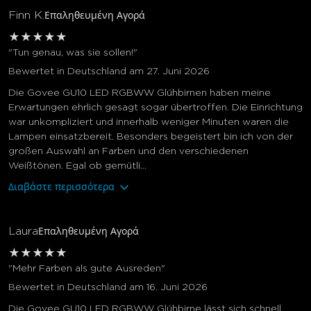
Finn K.
Επαληθευμένη Αγορά
★
★
★
★
★
"Tun genau, was sie sollen!"
Bewertet in Deutschland am 27. Juni 2026
Die Govee GU10 LED RGBWW Glühbirnen haben meine
Erwartungen ehrlich gesagt sogar übertroffen. Die Einrichtung
war unkompliziert und innerhalb weniger Minuten waren die
Lampen einsatzbereit. Besonders begeistert bin ich von der
großen Auswahl an Farben und den verschiedenen
Weißtönen. Egal ob gemütli...
Διαβάστε περισσότερα
Laura
Επαληθευμένη Αγορά
★
★
★
★
★
"Mehr Farben als gute Ausreden"
Bewertet in Deutschland am 16. Juni 2026
Die Govee GU10 LED RGBWW Glühbirne lässt sich schnell