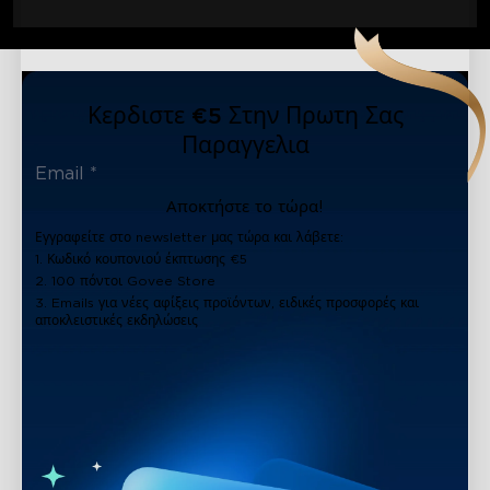
Κερδιστε €5 Στην Πρωτη Σας
Παραγγελια
Αποκτήστε το τώρα!
Εγγραφείτε στο newsletter μας τώρα και λάβετε:
1. Κωδικό κουπονιού έκπτωσης €5
2. 100 πόντοι Govee Store
3. Emails για νέες αφίξεις προϊόντων, ειδικές προσφορές και
αποκλειστικές εκδηλώσεις