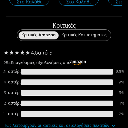
Στο Καλάθι
Στο Καλάθι
Στο 
Κριτικές
Κριτικές Amazon
Κριτικές Καταστήματος
★
★
★
★
★
★
4.6
από 5
25411
παγκόσμιες αξιολογήσεις από
5
αστέρι
85
%
4
αστέρι
9
%
3
αστέρι
3
%
2
αστέρι
1
%
1
αστέρι
2
%
Πώς λειτουργούν οι κριτικές και αξιολογήσεις πελατών