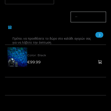
Ποσότητα
−
+
Αγοράστε €299.00, Πάρτε 1 Αντικείμενο
Δωρεάν
Πρέπει να προσθέσετε το δώρο στο καλάθι αγορών σας
για να λάβετε την έκπτωση.
Govee Star Light Projector (Ocean Wave )
Color
:
Black
€99.99
Δωρεάν Δώρο
Πακέτο 1
Πακέτο 2
Αγοράζονται συχνά μαζί: