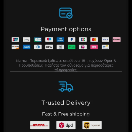
Klarna:
Παρακαλώ ξοδέψτε υπεύθυνα. 18+, ισχύουν Όροι &
Προϋποθέσεις. Πατήστε τον σύνδεσμο για
περισσότερες
πληροφορίες.