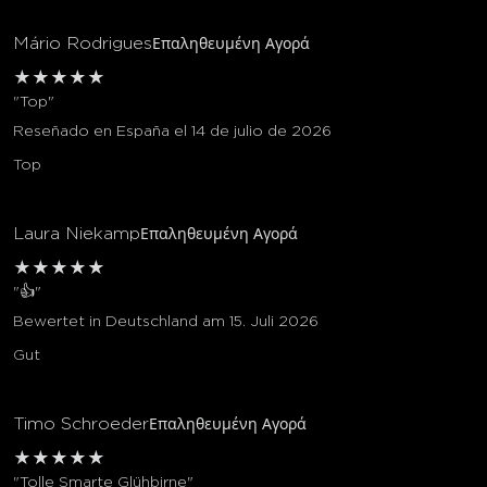
Mário Rodrigues
Επαληθευμένη Αγορά
★
★
★
★
★
"Top"
Reseñado en España el 14 de julio de 2026
Top
Laura Niekamp
Επαληθευμένη Αγορά
★
★
★
★
★
"👍"
Bewertet in Deutschland am 15. Juli 2026
Gut
Timo Schroeder
Επαληθευμένη Αγορά
★
★
★
★
★
"Tolle Smarte Glühbirne"