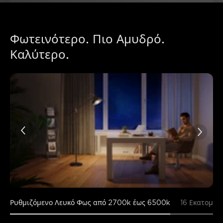
Περίληψη
：
Δημιουργήθηκε από AI από το κείμενο των κριτικών
πελατών
Φωτεινότερο. Πιο Αμυδρό. 
Καλύτερο.
Ρυθμιζόμενο Λευκό Φως από 2700k έως 6500k
16 Εκατομμ