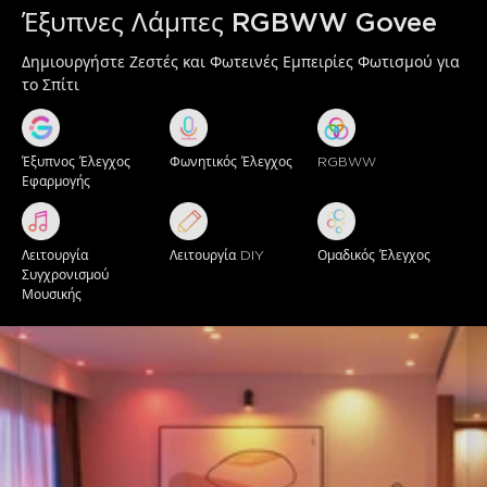
ΟΜΑΔΙΚΟΣ ΕΛΕΓΧΟΣ:
Ελέγξτε εύκολα πολλαπλούς
Έξυπνες Λάμπες RGBWW Govee
έξυπνους λαμπτήρες GU10 και άλλα προϊόντα φωτισμού
Govee ταυτόχρονα μέσω σταθερής σύνδεσης Wi-Fi
Δημιουργήστε Ζεστές και Φωτεινές Εμπειρίες Φωτισμού για 
2.4GHz.
το Σπίτι
ΛΕΙΤΟΥΡΓΙΕΣ ΧΡΟΝΙΣΜΟΥ ΚΑΙ ΠΡΟΓΡΑΜΜΑΤΙΣΜΟΥ:
Οι
ειδικές λειτουργίες αφύπνισης και ύπνου σταδιακά
μειώνουν ή αυξάνουν τη φωτεινότητα του λαμπτήρα σε
Έξυπνος Έλεγχος 
Φωνητικός Έλεγχος
RGBWW
καθορισμένες ώρες για έναν φυσικό κύκλο ύπνου και
Εφαρμογής
αφύπνισης.
Λειτουργία 
Λειτουργία DIY
Ομαδικός Έλεγχος
Συγχρονισμού 
Μουσικής