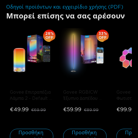
Οδηγοί προϊόντων και εγχειρίδιο χρήσης (PDF)
Μπορεί επίσης να σας αρέσουν
28%
33%
OFF
OFF
Govee Επιτραπέζια 
Govee RGBICW 
Govee Gli
Λάμπα 2
- Default 
Έξυπνο Δαπέδου 
Φωτιστικ
Title
Φωτιστικό Basic
- 
Συσκευασί
€49.99
€59.99
€99.99
€69.99
€89.99
Μαύρο (Συμβατό με 
τεμαχίων
Matter) / Πακέτο 1 
τεμαχίου
Προσθήκη 
Προσθήκη 
Προσ