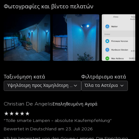
Φωτογραφίες και βίντεο πελατών
Ταξινόμηση κατά
Φιλτράρισμα κατά
Υψηλότερη προς Χαμηλότερη Αξιολόγηση
Όλα τα Αστέρια
Christian De Angelis
Επαληθευμένη Αγορά
★
★
★
★
★
"Tolle smarte Lampen – absolute Kaufempfehlung"
Bewertet in Deutschland am 23. Juli 2026
Ich bin begeistert von den Govee-Lampen. Die Einrichtung