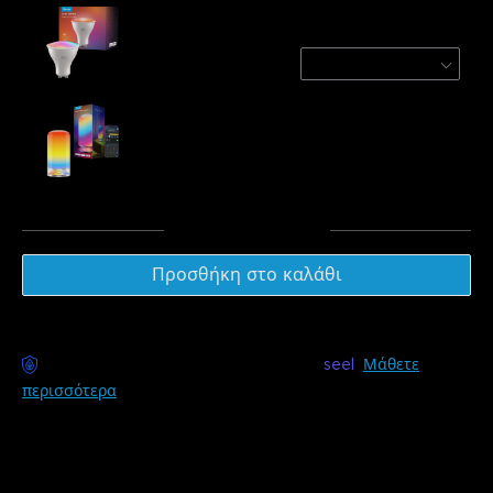
Refurbished Govee RGBWW Smart Light
Bulbs
1 Pack
€9.34
Govee Table Lamp 2
€49.99
Σύνολο
:
€59.33
Προσθήκη στο καλάθι
Διαθέσιμη παράδοση χωρίς άγχος με
seel
Μάθετε
περισσότερα
Περιγραφή
Μοντέλο: H600D (1 Συσκευασία/2 Συσκευασίες/4
Συσκευασίες)