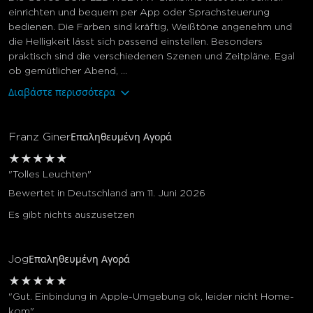
einrichten und bequem per App oder Sprachsteuerung
bedienen. Die Farben sind kräftig, Weißtöne angenehm und
die Helligkeit lässt sich passend einstellen. Besonders
praktisch sind die verschiedenen Szenen und Zeitpläne. Egal
ob gemütlicher Abend, ...
Διαβάστε περισσότερα
Franz Giner
Επαληθευμένη Αγορά
★
★
★
★
★
"Tolles Leuchten"
Bewertet in Deutschland am 11. Juni 2026
Es gibt nichts auszusetzen
Jog
Επαληθευμένη Αγορά
★
★
★
★
★
"Gut. Einbindung in Apple-Umgebung ok, leider nicht Home-
kom"