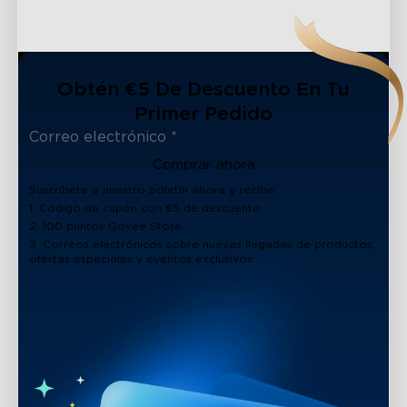
Obtén €5 De Descuento En Tu
Primer Pedido
Comprar ahora
Suscríbete a nuestro boletín ahora y recibe:
1. Código de cupón con €5 de descuento
2. 100 puntos Govee Store
3. Correos electrónicos sobre nuevas llegadas de productos,
ofertas especiales y eventos exclusivos