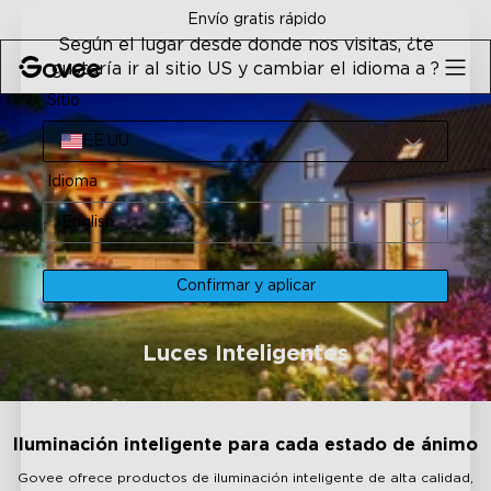
Skip to content
Envío gratis rápido
Según el lugar desde donde nos visitas, ¿te
gustaría ir al sitio US y cambiar el idioma a ?
Sitio
EE.UU.
Idioma
English
Confirmar y aplicar
Luces Inteligentes
Iluminación inteligente para cada estado de ánimo
Govee ofrece productos de iluminación inteligente de alta calidad,