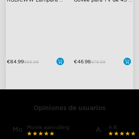
RGBICWW Lámpara 
Govee para TV de 45-
de Techo Inteligente 
70 pulgadas
Efecto de Iluminación
RGBIC Lighting Experience
Pro
Colorida Plana
Multiple TV Sizes
Iluminación de Alta
Music Sync Lighting
Intensidad
Estilo Moderno
€84.99
€46.98
€99.99
€79.99
Opiniones de usuarios
Mooie aanvulling
A.B.
Mo
A.