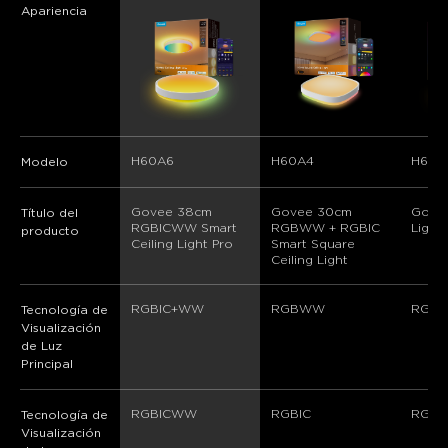
Apariencia
H60A6
H60A4
H60A
Modelo
Govee 38cm 
Govee 30cm 
Govee
Título del
RGBICWW Smart 
RGBWW + RGBIC 
Light
producto
Ceiling Light Pro
Smart Square 
Ceiling Light
RGBIC+WW
RGBWW
RGB
Tecnología de
Visualización
de Luz
Principal
RGBICWW
RGBIC
RGBI
Tecnología de
Visualización