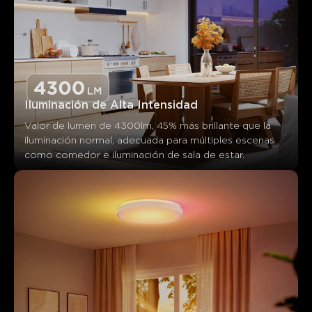
Iluminación de Alta Intensidad
Valor de lumen de 4300lm, 45% más brillante que la 
iluminación normal, adecuada para múltiples escenas 
como comedor e iluminación de sala de estar.
Lo que dicen los clientes
Brightness
Color quality
Build quality
Ease of instal
0
0
0