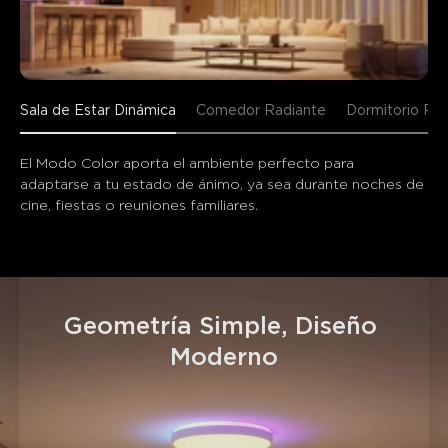
Sala de Estar Dinámica
Comedor Radiante
Dormitorio Per
El Modo Color aporta el ambiente perfecto para 
adaptarse a tu estado de ánimo, ya sea durante noches de 
cine, fiestas o reuniones familiares.
Geometría Simple, Diseño 
Moderno