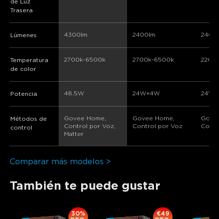
de Luz
Trasera
4300lm
2400lm
2400
Lúmenes
2700k-6500k
2700k-6500k
2200
Temperatura
de color
48.5W
24W+4W
24W
Potencia
Govee Home, 
Govee Home, 
Gove
Métodos de
Control por Voz, 
Control por Voz
Contr
control
Matter
Comparar más modelos >
También te puede gustar
30%
€49