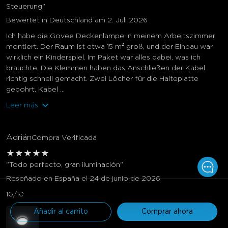
Steuerung"
Bewertet in Deutschland am 2. Juli 2026
Ich habe die Govee Deckenlampe in meinem Arbeitszimmer
montiert. Der Raum ist etwa 15 m² groß, und der Einbau war
wirklich ein Kinderspiel. Im Paket war alles dabei, was ich
brauchte. Die Klemmen haben das Anschließen der Kabel
richtig schnell gemacht. Zwei Löcher für die Halteplatte
gebohrt, Kabel ...
Leer más
Adrián
Compra Verificada
★
★
★
★
★
Govee COB Strip Light Pro
Govee 30cm RGBWW + RGBIC 
"Todo perfecto, gran iluminación"
Smart Ceiling Light
Reseñado en España el 24 de junio de 2026
€84.99
€48.98
€99.99
€84.99
€69.99
€99.99
10/10
Comprar Ahora
Comprar Ahora
Añadir al carrito
Comprar ahora