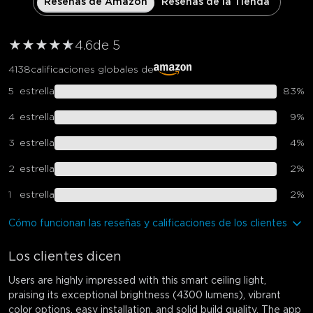
Reseñas de Amazon
Reseñas de la Tienda
★
★
★
★
★
★
4.6
de 5
4138
calificaciones globales de
5
estrella
83
%
4
estrella
9
%
3
estrella
4
%
2
estrella
2
%
1
estrella
2
%
Cómo funcionan las reseñas y calificaciones de los clientes
Los clientes dicen
Users are highly impressed with this smart ceiling light,
praising its exceptional brightness (4300 lumens), vibrant
color options, easy installation, and solid build quality. The app