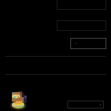
Redondo
Cuadrado
Cantidad
1 unidad/Para espacios
Paquete de 2
de 25㎡
Cantidad
−
+
Paquete 1
Paquete 2
Paquete 3
Frecuentemente comprados juntos:
Govee 38cm RGBICWW Smart Ceiling Light
Pro
Round / 1-Pack/For 25㎡ 
€84.99