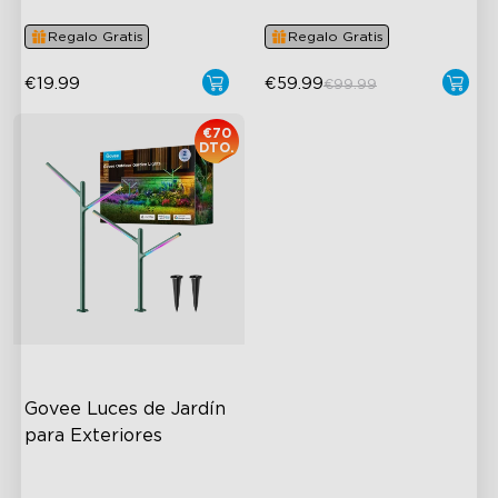
Escena
Regalo Gratis
Regalo Gratis
€19.99
€59.99
€99.99
€70
DTO.
Govee Luces de Jardín 
para Exteriores
Multi-directional Lighting