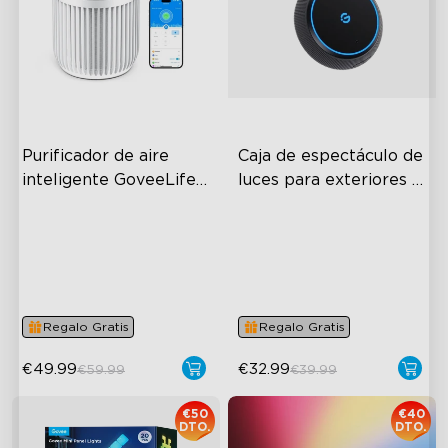
Purificador de aire 
Caja de espectáculo de 
inteligente GoveeLife 
luces para exteriores 
Lite
Govee
High-Performance Filtration
Connect Up to 10 Lights
Auto Mode
IP65-Rated Outdoor
Reliability
24dB Quiet Purifying
Long-Lasting Battery
Turbo mode
Regalo Gratis
Regalo Gratis
€49.99
€32.99
€59.99
€39.99
€50
€40
DTO.
DTO.