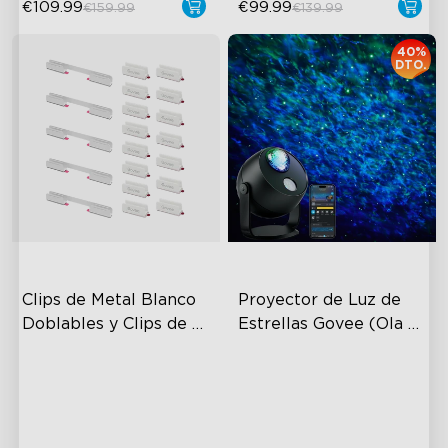
€109.99
€99.99
€159.99
€139.99
40%
DTO.
Clips de Metal Blanco 
Proyector de Luz de 
Doblables y Clips de 
Estrellas Govee (Ola 
Plástico para Govee 
Oceánica)
Lente Texturizada de Doble
Neon Rope Light 2
Capa
Área de Cobertura de 50m²
Más de 40 Modos de