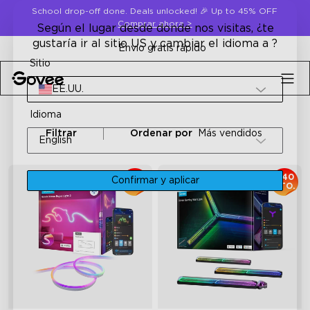
Skip to content
School drop-off done. Deals unlocked! 🎉 Up to 45% OFF
Comprar ahora
>
Según el lugar desde donde nos visitas, ¿te
gustaría ir al sitio US y cambiar el idioma a ?
Envío gratis rápido
Sitio
EE.UU.
Idioma
Filtrar
Ordenar por
Más vendidos
English
25%
€40
Confirmar y aplicar
DTO.
DTO.