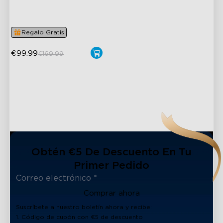
1100lm Full-Spectrum White
Premium Aluminum
Regalo Gratis
€99.99
€169.99
Obtén €5 De Descuento En Tu
Primer Pedido
Comprar ahora
Suscríbete a nuestro boletín ahora y recibe:
1. Código de cupón con €5 de descuento