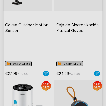
Govee Outdoor Motion 
Caja de Sincronización 
Sensor
Musical Govee
Adjustable Sensitivity
Bluetooth Group Control
Easy Wireless Installation
22 Music Modes
IP65-Rated Outdoor
Accurate Pickup
Reliability
Regalo Gratis
Regalo Gratis
€27.99
€24.99
€29.99
€34.99
16%
17%
DTO.
DTO.