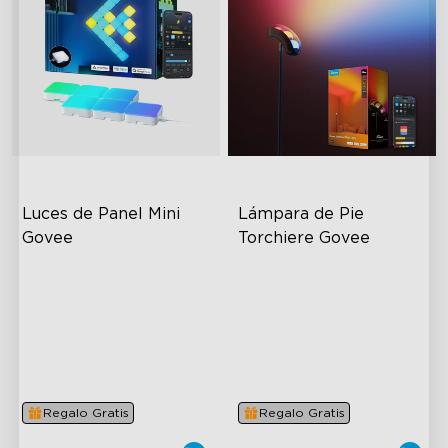
Luces de Panel Mini 
Lámpara de Pie 
Govee
Torchiere Govee
RGBIC Light Effects
Iluminación dinámica de
triple zona
DIY Design
Diseño innovador de lente
Expansion & Splicing
curva
Support
Tecnología LuminBlend™ de
Govee
Regalo Gratis
Regalo Gratis
close