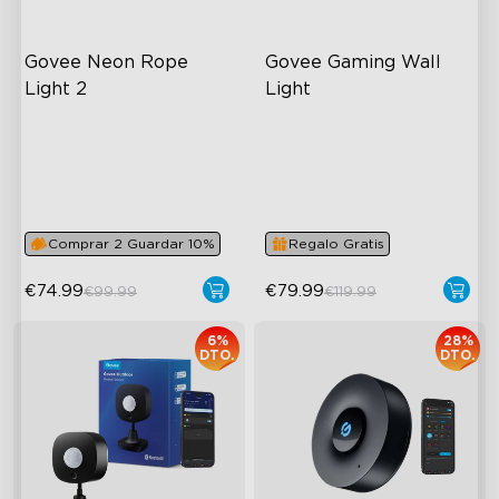
Govee Neon Rope 
Govee Gaming Wall 
Light 2
Light
RGBIC Lighting Effects
Futuristic Faceplate
Matter Compatible
Dual-Layered Construction
AI Lighting Bot
High-Level DIY
Customization
Comprar 2 Guardar 10%
Regalo Gratis
€74.99
€79.99
€99.99
€119.99
6%
28%
DTO.
DTO.