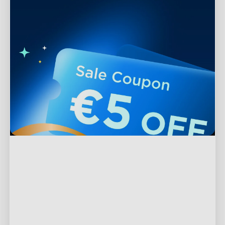
Soporte
Contáctenos
Explorar
Preguntas Frecuentes
Acerca de Govee
Productos de pie de página
Devoluciones y Reembolsos
Acerca de GoveeLife
Luces para TV