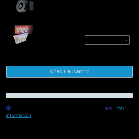
€24.99
Govee RGBWW Smart Light Bulbs
4-Pack
€35.99
Total
:
€60.98
Añadir al carrito
Entrega sin preocupaciones disponible con
seel
Más
información
Descripción
Modelo: H1162