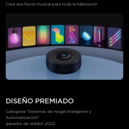
Crea una fiesta musical para toda la habitación
Lo que dicen los clientes
Product quality
Functionality
Ease of setup
Sync pe
0
0
0
Los clientes mencionan
Positivo
Negativo
Resumen
：
Generado por IA a partir del texto de las reseñas de los
clientes
DISEÑO PREMIADO
Categoría "Sistemas de Hogar Inteligente y 
Automatización"

ganador de reddot 2022.