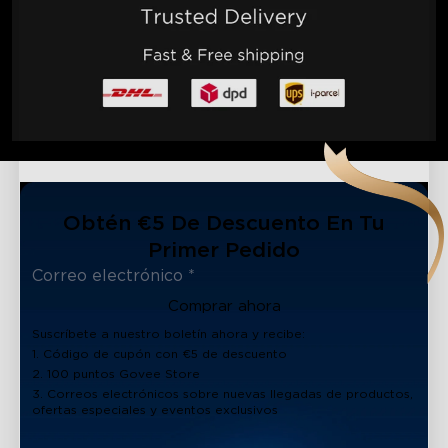
Obtén €5 De Descuento En Tu
Primer Pedido
Comprar ahora
Suscríbete a nuestro boletín ahora y recibe:
1. Código de cupón con €5 de descuento
2. 100 puntos Govee Store
3. Correos electrónicos sobre nuevas llegadas de productos,
ofertas especiales y eventos exclusivos