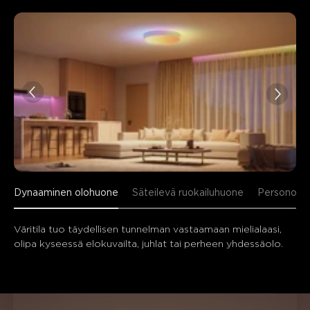
Dynaaminen olohuone
Säteilevä ruokailuhuone
Personoit
Väritila tuo täydellisen tunnelman vastaamaan mielialaasi, 
olipa kyseessä elokuvailta, juhlat tai perheen yhdessäolo.