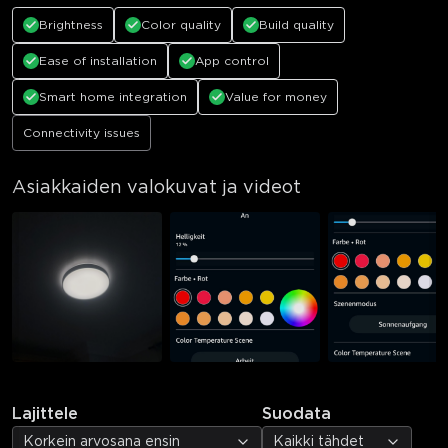
Brightness
Color quality
Build quality
Ease of installation
App control
Smart home integration
Value for money
Connectivity issues
Asiakkaiden valokuvat ja videot
Lajittele
Suodata
Korkein arvosana ensin
Kaikki tähdet