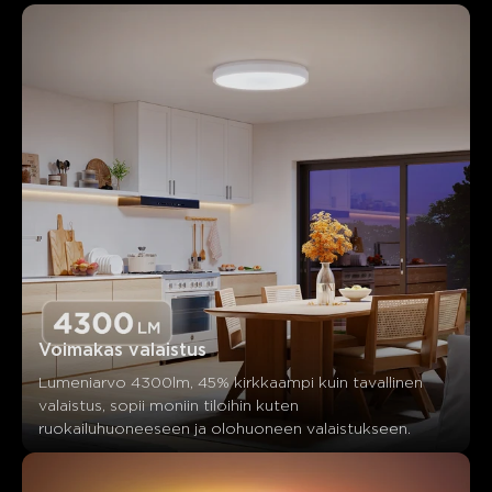
Voimakas valaistus
Lumeniarvo 4300lm, 45% kirkkaampi kuin tavallinen 
valaistus, sopii moniin tiloihin kuten 
ruokailuhuoneeseen ja olohuoneen valaistukseen.