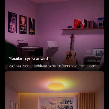
Musiikin synkronointi
Vaihtaa väriä ja kirkkautta mikrofonin havaitessa ääntä.