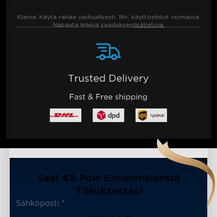
Klarna:
Käytä rahaa vastuullisesti. 18+, käyttöehdot voimassa.
Napauta linkkiä saadaksesi
lisätietoja.
Saat €5 Pois Ensimmäisestä
Tilauksestasi