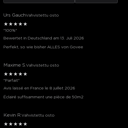
Urs Gauch
Vahvistettu osto
★
★
★
★
★
"100%"
Bewertet in Deutschland am 13. Juli 2026
Perfekt, so wie bisher ALLES von Govee
Maxime S.
Vahvistettu osto
★
★
★
★
★
"Parfait"
Avis laissé en France le 8 juillet 2026
Éclairé suffisamment une pièce de 50m2
Kevin R.
Vahvistettu osto
★
★
★
★
★