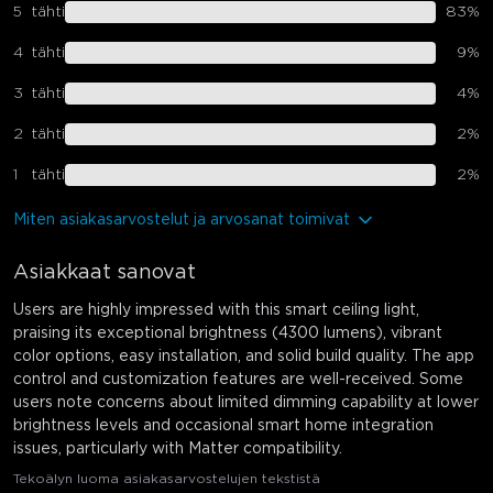
5
tähti
83
%
4
tähti
9
%
3
tähti
4
%
2
tähti
2
%
1
tähti
2
%
Miten asiakasarvostelut ja arvosanat toimivat
Asiakkaat sanovat
Users are highly impressed with this smart ceiling light,
praising its exceptional brightness (4300 lumens), vibrant
color options, easy installation, and solid build quality. The app
control and customization features are well-received. Some
users note concerns about limited dimming capability at lower
brightness levels and occasional smart home integration
issues, particularly with Matter compatibility.
Tekoälyn luoma asiakasarvostelujen tekstistä