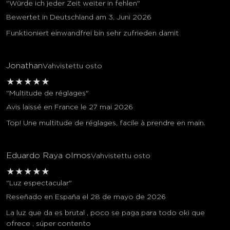
"Würde ich jeder Zeit weiter in fehlen"
Bewertet in Deutschland am 3. Juni 2026
Funktioniert einwandfrei bin sehr zufrieden damit
Jonathan
Vahvistettu osto
★
★
★
★
★
"Multitude de réglages"
Avis laissé en France le 27 mai 2026
Top! Une multitude de réglages, facile à prendre en main.
Eduardo Raya olmos
Vahvistettu osto
★
★
★
★
★
"Luz espectacular"
Reseñado en España el 28 de mayo de 2026
La luz que da es brutal , poco se paga para todo oki que
ofrece , súper contento