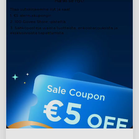
Hanki se nyt!
Tilaa uutiskirjeemme nyt ja saat:
1. €5 alennuskupongin
2. 100 Govee Store -pistettä
3. Sähköposteja uusista tuotteista, erikoistarjouksista ja
eksklusiivisista tapahtumista