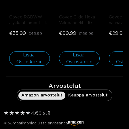
Govee RGBWW 
Govee Glide Hexa 
Govee RG
älykkäät lamput
- 4-
Valopaneelit
- 10-
nauhavalot
Pack
pakkaus
suojaavalla
€35.99
€99.99
€29.99
€45.99
€169.99
pinnoittee
rulla*5m
Lisää 
Lisää 
Lis
Ostoskoriin
Ostoskoriin
Ostos
Arvostelut
Amazon-arvostelut
Kauppa-arvostelut
★
★
★
★
★
★
4.6
5:stä
4138
maailmanlaajuista arvosanaa