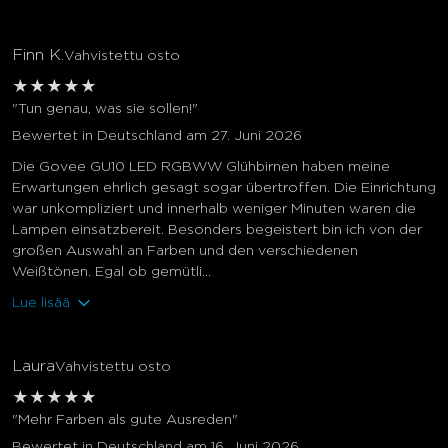
Finn K.
Vahvistettu osto
★
★
★
★
★
"Tun genau, was sie sollen!"
Bewertet in Deutschland am 27. Juni 2026
Die Govee GU10 LED RGBWW Glühbirnen haben meine
Erwartungen ehrlich gesagt sogar übertroffen. Die Einrichtung
war unkompliziert und innerhalb weniger Minuten waren die
Lampen einsatzbereit. Besonders begeistert bin ich von der
großen Auswahl an Farben und den verschiedenen
Weißtönen. Egal ob gemütli...
Lue lisää
Laura
Vahvistettu osto
★
★
★
★
★
"Mehr Farben als gute Ausreden"
Bewertet in Deutschland am 16. Juni 2026