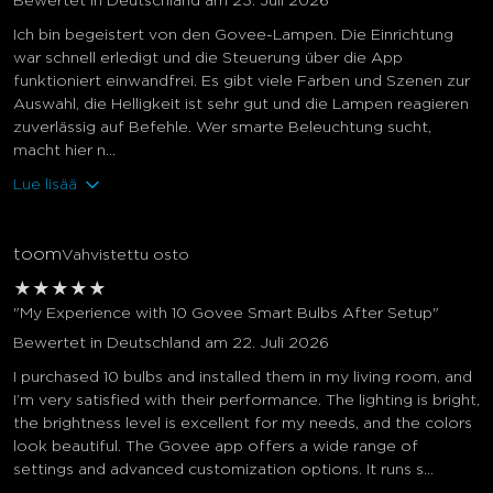
Bewertet in Deutschland am 23. Juli 2026
Ich bin begeistert von den Govee-Lampen. Die Einrichtung
war schnell erledigt und die Steuerung über die App
funktioniert einwandfrei. Es gibt viele Farben und Szenen zur
Auswahl, die Helligkeit ist sehr gut und die Lampen reagieren
zuverlässig auf Befehle. Wer smarte Beleuchtung sucht,
macht hier n...
Lue lisää
toom
Vahvistettu osto
★
★
★
★
★
"My Experience with 10 Govee Smart Bulbs After Setup"
Bewertet in Deutschland am 22. Juli 2026
I purchased 10 bulbs and installed them in my living room, and
I’m very satisfied with their performance. The lighting is bright,
the brightness level is excellent for my needs, and the colors
look beautiful. The Govee app offers a wide range of
settings and advanced customization options. It runs s...