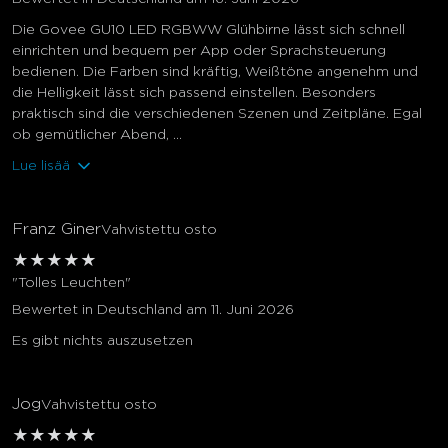
Die Govee GU10 LED RGBWW Glühbirne lässt sich schnell
einrichten und bequem per App oder Sprachsteuerung
bedienen. Die Farben sind kräftig, Weißtöne angenehm und
die Helligkeit lässt sich passend einstellen. Besonders
praktisch sind die verschiedenen Szenen und Zeitpläne. Egal
ob gemütlicher Abend, ...
Lue lisää
Franz Giner
Vahvistettu osto
★
★
★
★
★
"Tolles Leuchten"
Bewertet in Deutschland am 11. Juni 2026
Es gibt nichts auszusetzen
Jog
Vahvistettu osto
★
★
★
★
★