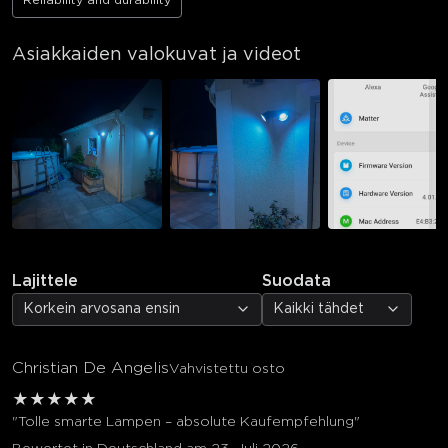
Asiakkaiden valokuvat ja videot
Lajittele
Suodata
Korkein arvosana ensin
Kaikki tähdet
Christian De Angelis
Vahvistettu osto
★
★
★
★
★
"Tolle smarte Lampen – absolute Kaufempfehlung"