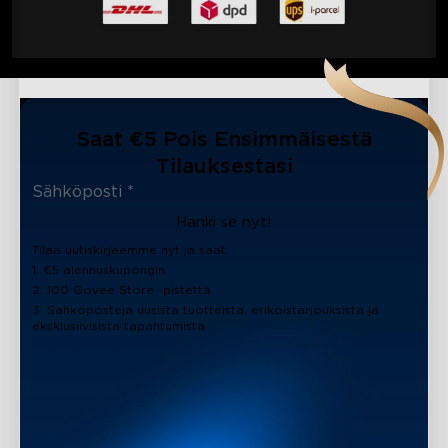
Saat €5 Pois Ensimmäisestä
Tilauksestasi
Hanki se nyt!
Tilaa uutiskirjeemme nyt ja saat:
1. €5 alennuskupongin
2. 100 Govee Store -pistettä
3. Sähköposteja uusista tuotteista, erikoistarjouksista ja
eksklusiivisista tapahtumista