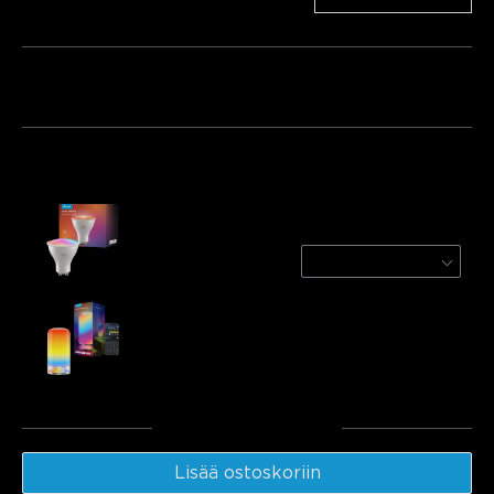
Paketti 1
Paketti 2
Ostetaan usein yhdessä:
Refurbished Govee RGBWW Smart Light
Bulbs
1 Pack
€8.49
Govee Table Lamp 2
€49.99
Yhteensä
:
€58.48
Lisää ostoskoriin