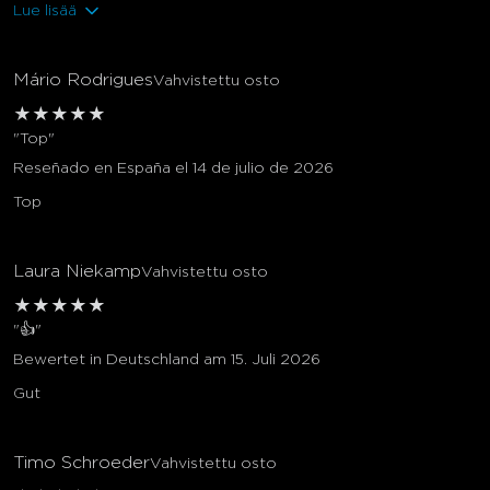
Lue lisää
Mário Rodrigues
Vahvistettu osto
★
★
★
★
★
"Top"
Reseñado en España el 14 de julio de 2026
Top
Laura Niekamp
Vahvistettu osto
★
★
★
★
★
"👍"
Bewertet in Deutschland am 15. Juli 2026
Gut
Timo Schroeder
Vahvistettu osto