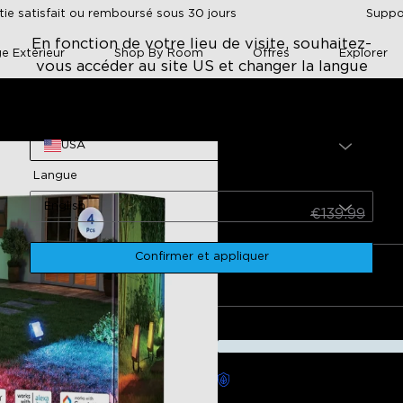
tie satisfait ou remboursé sous 30 jours
Suppor
En fonction de votre lieu de visite, souhaitez-
ge Extérieur
Shop By Room
Offres
Explorer
vous accéder au site US et changer la langue
en ?
Site
D'extérieur Govee Reconditionnés 2
USA
Projecteurs d'ext
Langue
reconditionnés 2
€93.48
English
€139.99
ty
App control and features
Value for money
Ease of setup
Confirmer et appliquer
Quantité
ion
Durability and weather resistance
Cable length and positioning
0
if
Négatif
Livraison sans souci dispon
Description