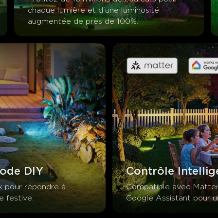
chaque lumière et d'une luminosité 
augmentée de près de 100%.
Mode DIY
Contrôle Intellig
x pour répondre à 
Compatible avec Matter,
e festive.
Google Assistant pour un