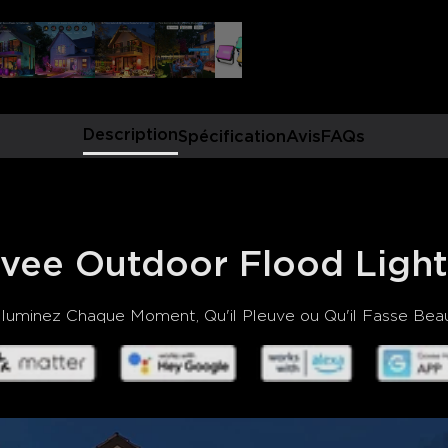
Home.
Préréglages de mode sc
scènes prédéfinies et le mod
concevoir librement des effe
créativité et leur style.
Modes musicaux :
Changer
musique peut instantanémen
Description
Spécification
Avis
FAQs
permettant aux utilisateurs de
vee Outdoor Flood Light
Illuminez Chaque Moment, Qu'il Pleuve ou Qu'il Fasse Beau