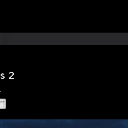
ène et mode DIY :
Avec plusieurs
e DIY, les utilisateurs peuvent
ts d'éclairage, mettant en valeur leur
 les effets d'éclairage au rythme de la
t enflammer l'ambiance de la fête,
 ressentir joie et vitalité.
s 2
.