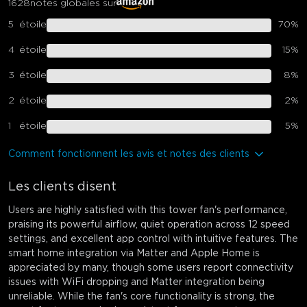
1628
notes globales sur
5
étoile
70
%
4
étoile
15
%
3
étoile
8
%
2
étoile
2
%
1
étoile
5
%
Comment fonctionnent les avis et notes des clients
Les clients disent
Users are highly satisfied with this tower fan's performance,
praising its powerful airflow, quiet operation across 12 speed
settings, and excellent app control with intuitive features. The
smart home integration via Matter and Apple Home is
appreciated by many, though some users report connectivity
issues with WiFi dropping and Matter integration being
unreliable. While the fan's core functionality is strong, the