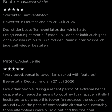
Beate Haas
Achat vérifié
★
★
★
★
★
"Perfekter Turmventilator"
Bewertet in Deutschland am 28. Juli 2026
Das ist der beste Turmventilator, den wir je hatten.
Preis/Leistung stimmt auf jeden Fall, denn er kühlt auch ganz
ohne Wasser um bis zu 10 Grad den Raum runter. Würde ich
jederzeit wieder bestellen.
Peter C
Achat vérifié
★
★
★
★
★
"Very good, versatile tower fan packed with features"
Bewertet in Deutschland am 27. Juli 2026
Like other people, during a recent period of extreme heat I
desperately needed a means to cool my living space. Initially, I
hesitated to purchase this tower fan because the cost was
around twice the price of comparable alternatives. Inevitably,
those alternatives were all sold out and this one coul...