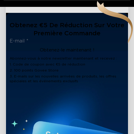
Obtenez €5 De Réduction Sur Votre
Première Commande
Obtenez-le maintenant !
Abonnez-vous à notre newsletter maintenant et recevez :
1. Code de coupon avec €5 de réduction
2. 100 points Govee Store
3. E-mails sur les nouvelles arrivées de produits, les offres
spéciales et les événements exclusifs