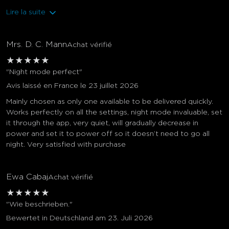
Lire la suite
Mrs. D. C. Mann
Achat vérifié
★
★
★
★
★
"Night mode perfect"
Avis laissé en France le 23 juillet 2026
Mainly chosen as only one available to be delivered quickly.
Works perfectly on all the settings, night mode invaluable, set
it through the app, very quiet, will gradually decrease in
power and set it to power off so it doesn’t need to go all
night. Very satisfied with purchase
Ewa Cabaj
Achat vérifié
★
★
★
★
★
"Wie beschrieben."
Bewertet in Deutschland am 23. Juli 2026