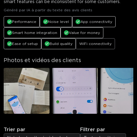
smart features can be inconsistent for some customers.
Généré par IA à partir du texte des avis clients
Performance
Noise level
App connectivity
Smart home integration
Value for money
Ease of setup
Build quality
WiFi connectivity
Photos et vidéos des clients
Trier par
Filtrer par