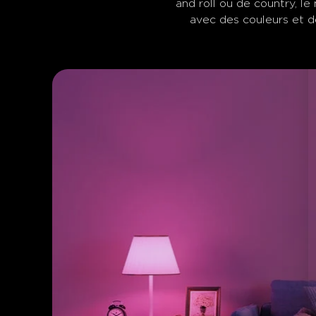
and roll ou de country, l
avec des couleurs et de