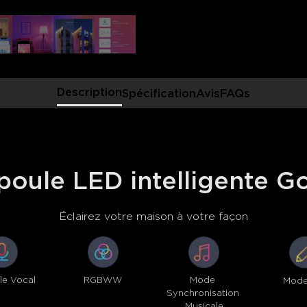
Description
Spécification
Avis
FAQs
oule LED intelligente G
Éclairez votre maison à votre façon
le Vocal
RGBWW
Mode 
Mode
Synchronisation 
Musicale