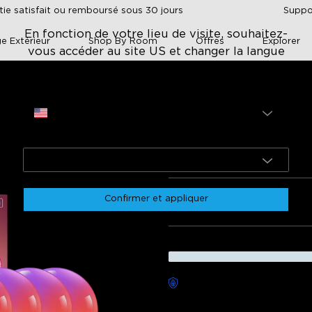
tie satisfait ou remboursé sous 30 jours
Suppor
En fonction de votre lieu de visite, souhaitez-
ge Extérieur
Shop By Room
Offres
Explorer
vous accéder au site US et changer la langue
en ?
Site
Smart LED Bulb
USA
Govee Smart LED
Langue
€29.99
English
lue for money
Ease of setup
Brightness and light quality
Voice
Confirmer et appliquer
Quantité
ptions and variety
Durability and lifespan
0
if
Négatif
Livraison sans souci dispon
Description