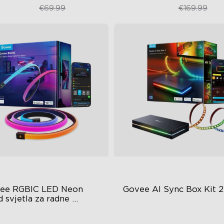
€48.98
€99.99
€69.99
€169.99
ee RGBIC LED Neon 
Govee AI Sync Box Kit 2
 svjetla za radne 
love
BIC Lighting Effects
Nadograđeni HDMI 2.1