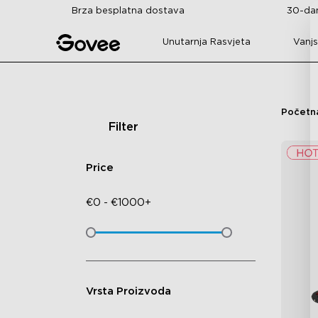
Skip to content
Brza besplatna dostava
30-dan
Unutarnja Rasvjeta
Vanjs
Početn
Filter
Price
€
0
-
€
1000+
Vrsta Proizvoda