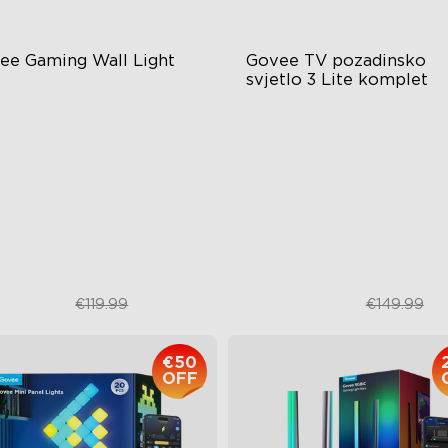
ee Gaming Wall Light
Govee TV pozadinsko 
svjetlo 3 Lite komplet
turistic Faceplate
Enhanced DreamView
Experience
al-Layered Construction
4-in-1 Light Beads
gh-Level DIY Customization
Video & Audio Syncing
€79.99
€109.99
€119.99
€149.99
€50
OFF