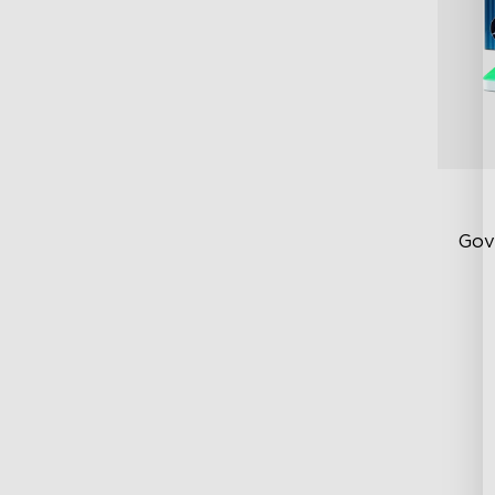
Gov
RG
DI
Ex