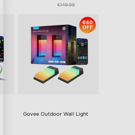
€119.99
€149.99
€60
OFF
Govee Outdoor Wall Light
RGBICWW Lighting Effects