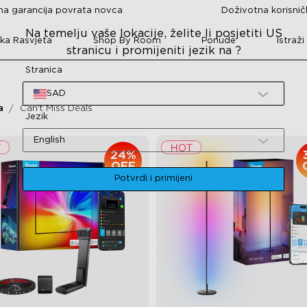
a garancija povrata novca
Doživotna korisni
Na temelju vaše lokacije, želite li posjetiti US
ka Rasvjeta
Shop By Room
Ponude
Istraži
stranicu i promijeniti jezik na ?
Stranica
SAD
a
Can't Miss Deals
Jezik
English
24%
OFF
Potvrdi i primijeni