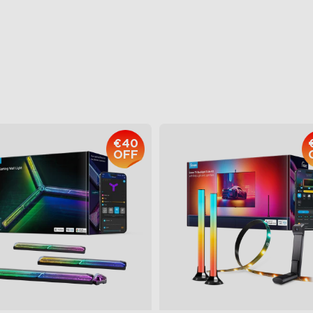
re-free Diffusion
Podržava VRR i ALLM
ttable
Prvi AI-čipovi u industriji
€84.99
€239.99
€40
OFF
close