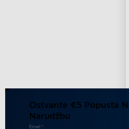
Ostvarite €5 Popusta N
Narudžbu