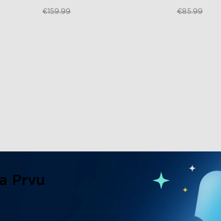
€109.99
€64.49
€159.99
€85.99
a Prvu