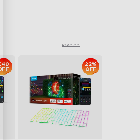
1500 Lumens White Light
IP65-Rated Outdoor Reliability
€109.98
€169.99
€40
22%
OFF
OFF