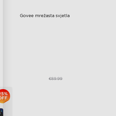
Govee mrežasta svjetla
Kreativni DIY način rada
RGBIC svjetlosni efekti
Lako za instalaciju
Otporno na vanjske uvjete
€69.99
€89.99
25%
OFF