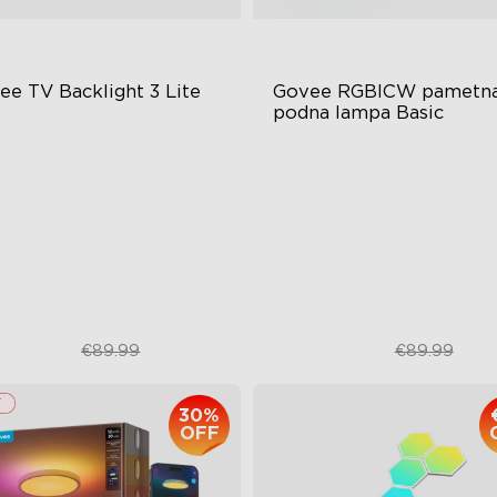
ee TV Backlight 3 Lite
Govee RGBICW pametna
podna lampa Basic
sh-Eye Correction Camera
Dinamična RGBIC boja
chnology
Sinkronizacija s glazbom
graded Envisual Technology
Hands-Free upravljanje
in-1 Lamp Beads
€67.50
€59.99
€89.99
€89.99
30%
OFF