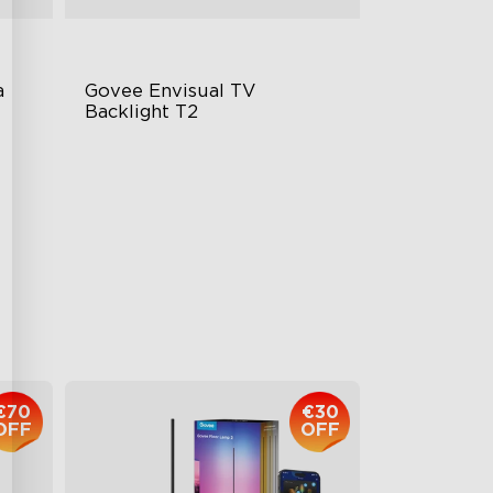
 
Govee Envisual TV 
Backlight T2
Govee Envisual Technology
Innovative Dual Camera Design
Enhanced RGBIC Lighting
€149.99
€70
€30
OFF
OFF