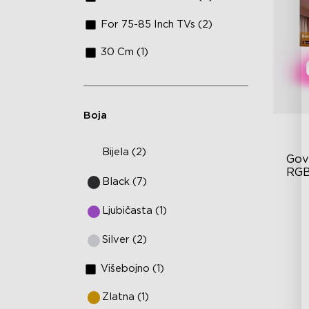
For 75-85 Inch TVs (2)
30 Cm (1)
Boja
Bijela (2)
Gov
RGB
Black (7)
svje
Vi
Ljubičasta (1)
Po
bo
Silver (2)
Pa
Višebojno (1)
Zlatna (1)