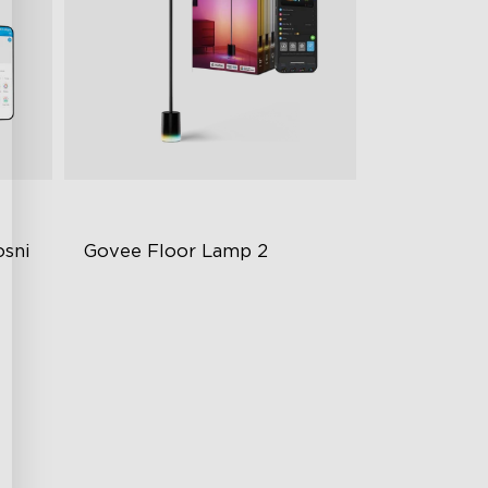
sni 
Govee Floor Lamp 2
Unaprijeđeni moderni dizajn
1725 lm svjetlina
DreamView sinkronizacija