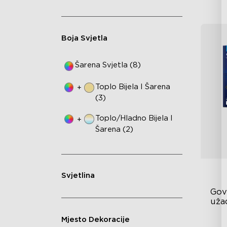
Boja Svjetla
Šarena Svjetla (8)
Toplo Bijela I Šarena
+
(3)
Toplo/hladno Bijela I
+
Šarena (2)
Svjetlina
Gov
užad
sto
Mjesto Dekoracije
RG