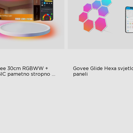
ee 30cm RGBWW + 
Govee Glide Hexa svjetlo
IC pametno stropno 
paneli
tlo
šebojna rasvjeta
RGBIC Lighting Effects
desiva svjetlina i temperatura
DIY Design
je
Animated Effects
metno upravljanje