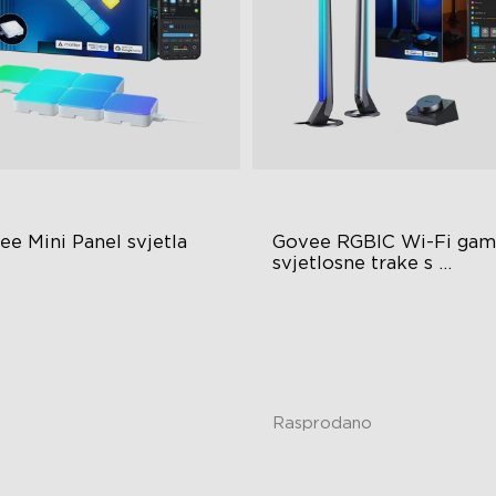
ee Mini Panel svjetla
Govee RGBIC Wi-Fi gami
svjetlosne trake s 
pametnim kontrolerom
BIC Light Effects
RGBIC Lighting Effects
Y Design
DIY Personalization
pansion & Splicing Support
Variety of Scene Modes
Rasprodano