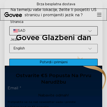
Skip to content
Brza besplatna dostava
Na temelju vaše lokacije, želite li posjetiti US
stranicu i promijeniti jezik na ?
Stranica
SAD
Govee Glazbeni dan
Jezik
English
Potvrdi i primijeni
Ostvarite €5 Popusta Na Prvu
Narudžbu
Nabavite odmah!
Pretplatite se na naš newsletter sada i primite:
1. Kupon kod za €5 popusta