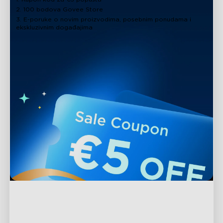
2. 100 bodova Govee Store
3. E-poruke o novim proizvodima, posebnim ponudama i
ekskluzivnim događajima
close
Podrška
Kontaktirajte nas