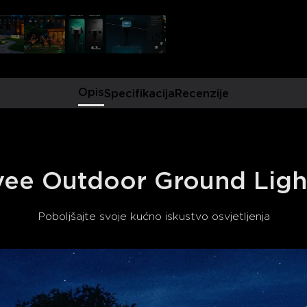
sinkroniziraju s ritmom vaše
svjetlosnu predstavu na otv
pravo mjesto za zabavu i dr
sinkronizira s glazbom.
Pametne kontrole: Upravlj
kojeg mjesta pomoću Govee
veze. Povežite se s Alexa il
Opis
Specifikacija
Recenzije
glasovno upravljanje.
Napomena: RGBICW podna svjet
ee Outdoor Ground Ligh
Poboljšajte svoje kućno iskustvo osvjetljenja