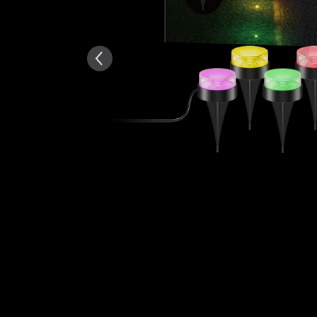
AI-generirano iz teksta rece