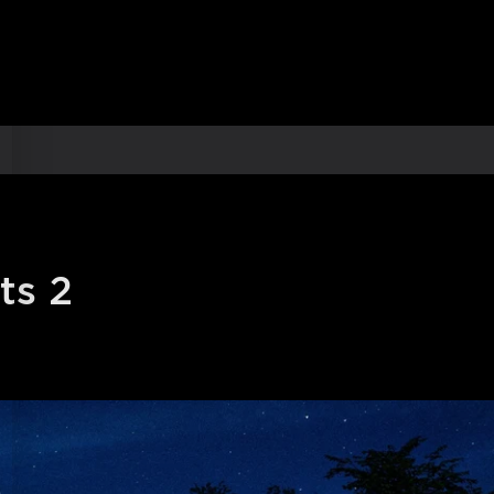
 glazbe za interaktivnu šarenu
orenom. Pretvorite svoje dvorište u
uženje s podnim osvjetljenjem koje se
ajte svojim podnim svjetlima s bilo
 Home App putem Wi-Fi i Bluetooth
i Google Assistant za praktično
la se ne mogu rezati.
ts 2