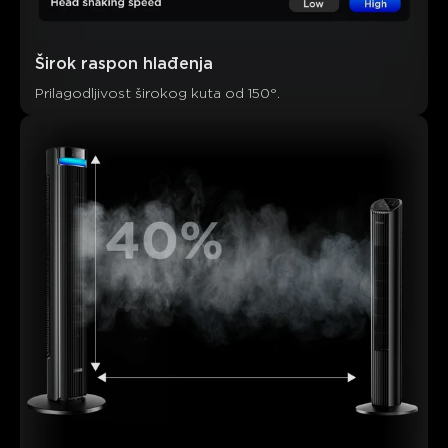
Širok raspon hlađenja
Što kupci kažu
Prilagodljivost širokog kuta od 150°.
Performance
Noise level
App connectivity
Smart ho
0
0
0
Kupci spominju
Pozitivno
Negativno
Sažetak
：
AI-generirano iz teksta recenzija kupaca