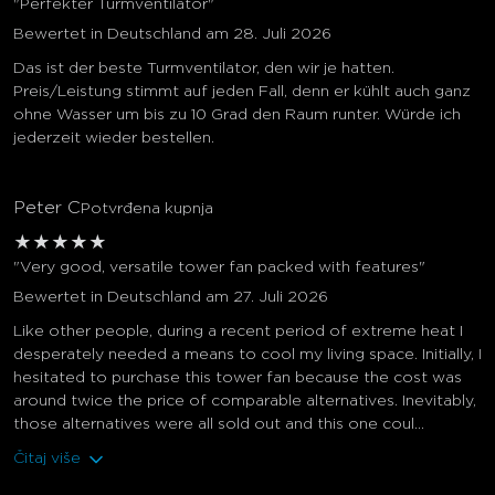
"Perfekter Turmventilator"
Bewertet in Deutschland am 28. Juli 2026
Das ist der beste Turmventilator, den wir je hatten.
Preis/Leistung stimmt auf jeden Fall, denn er kühlt auch ganz
ohne Wasser um bis zu 10 Grad den Raum runter. Würde ich
jederzeit wieder bestellen.
Peter C
Potvrđena kupnja
★
★
★
★
★
"Very good, versatile tower fan packed with features"
Bewertet in Deutschland am 27. Juli 2026
Like other people, during a recent period of extreme heat I
desperately needed a means to cool my living space. Initially, I
hesitated to purchase this tower fan because the cost was
around twice the price of comparable alternatives. Inevitably,
those alternatives were all sold out and this one coul...
Čitaj više