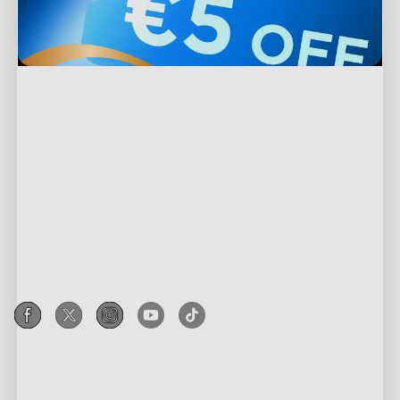
Podrška
Kontaktirajte nas
Istražite
Često postavljana pitanja
O Govee
Proizvodi u podnožju
Povrati i refundacije
O GoveeLife
TV svjetla
Politika dostave
Partnerstvo s Govee
RGBIC Tehnologija
Vanjska rasvjeta
Where to Buy
Govee program nagrađivanja
New User Benefits
Privacy & Terms
Lampe
Govee Home App
Affiliate Program
Plati putem Klarne
Privacy Policy
LED trake
Korporativna kupnja
Terms of Service
Gaming svjetla
Popust za obrazovanje
Intellectual Property Rights
Stropna svjetla
Key Worker Discount