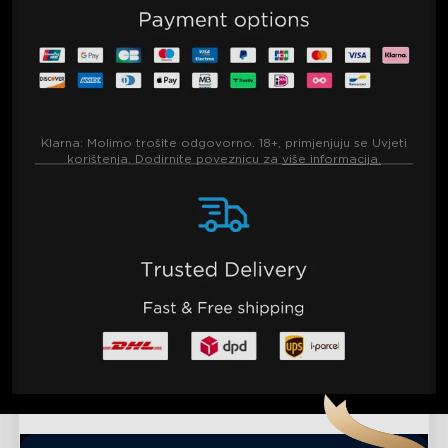
Klarna:
Molimo trošite odgovorno. 18+, primjenjuju se Uvjeti
korištenja. Dodirnite poveznicu za
više informacija.