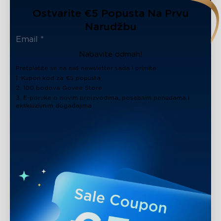
Ostvarite €5 Popusta Na Prvu
Narudžbu
Nabavite odmah!
Pretplatite se na naš newsletter sada i primite:
1. Kupon kod za €5 popusta
2. 100 bodova Govee Store
3. E-poruke o novim proizvodima, posebnim ponudama i
ekskluzivnim događajima