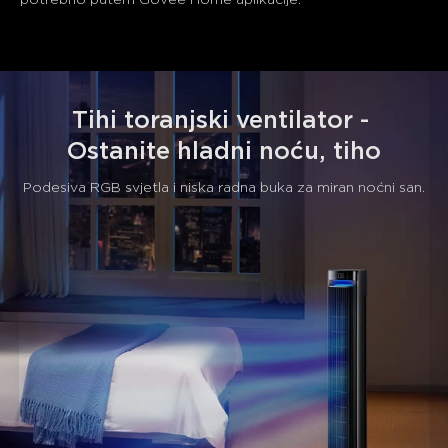
potrebno putem Govee Home aplikacije.
Tihi toranjski ventilator - 
Ostanite hladni noću, tiho
Podesiva RGB svjetla i niska radna buka za miran noćni san.