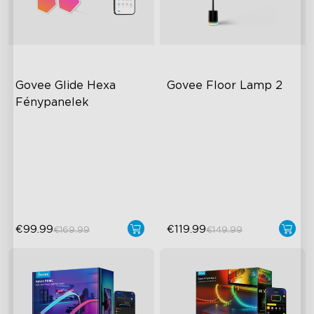
Govee Glide Hexa 
Govee Floor Lamp 2
Fénypanelek
RGBIC Lighting Effects
Továbbfejlesztett modern
dizájn
DIY Design
1725 lm fényerő
Animated Effects
DreamView szinkronizálás
€99.99
€119.99
€169.99
€149.99