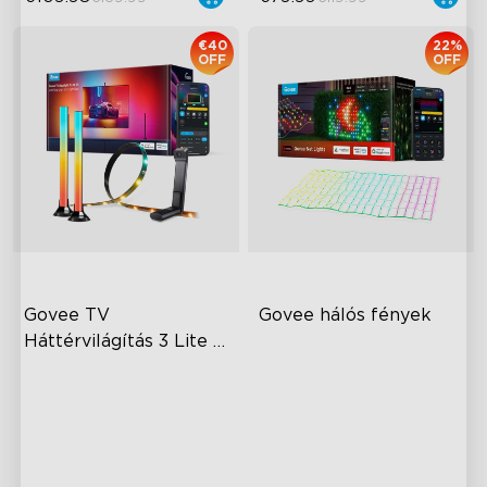
€40
22%
OFF
OFF
Govee TV 
Govee hálós fények
Háttérvilágítás 3 Lite 
Készlet
Enhanced DreamView
Kreatív DIY Mód
Experience
RGBIC Világítási Effektek
4-in-1 Light Beads
Könnyű Telepítés
Video & Audio Syncing
Kültéri Ellenálló