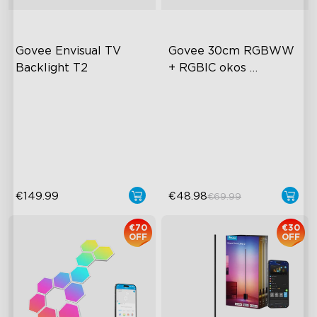
Govee Envisual TV 
Govee 30cm RGBWW 
Backlight T2
+ RGBIC okos 
mennyezeti lámpa
Govee Envisual Technology
Többszínű világítás
Innovative Dual Camera
Állítható fényerő és
Design
színhőmérséklet
Enhanced RGBIC Lighting
Okos vezérlés
€149.99
€48.98
€69.99
€70
€30
OFF
OFF