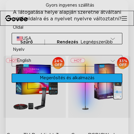
Skip to content
Gyors ingyenes szállítás
A látogatása helye alapján szeretne átváltani
a US oldalra és a nyelvet nyelvre változtatni?
Oldal
USA
Szűrő
Rendezés
Legnépszerűbb
Nyelv
English
24%
33%
OFF
OFF
Megerősítés és alkalmazás