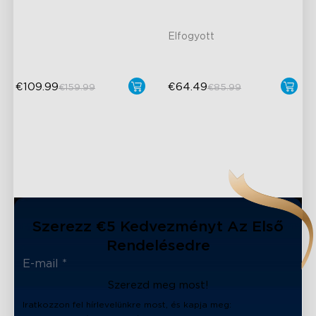
Expansion & Splicing
Variety of Scene Modes
Support
Elfogyott
€109.99
€64.49
€159.99
€85.99
Szerezz €5 Kedvezményt Az Első
Rendelésedre
Szerezd meg most!
Iratkozzon fel hírlevelünkre most, és kapja meg: