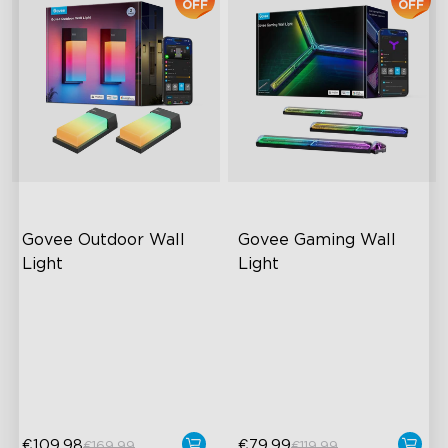
OFF
OFF
close
Govee Outdoor Wall 
Govee Gaming Wall 
Light
Light
RGBICWW Lighting Effects
Futuristic Faceplate
1500 Lumens White Light
Dual-Layered Construction
IP65-Rated Outdoor
High-Level DIY
Reliability
Customization
€109.98
€79.99
€169.99
€119.99