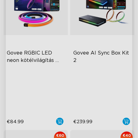
Govee RGBIC LED 
Govee AI Sync Box Kit 
neon kötélvilágítás 
2
íróasztalokhoz
RGBIC Lighting Effects
Továbbfejlesztett HDMI 2.1
Glare-free Diffusion
Támogatja a VRR-t és az
ALLM-et
Cuttable
Iparágban elsőként AI-
chipek
€84.99
€239.99
€60
€40