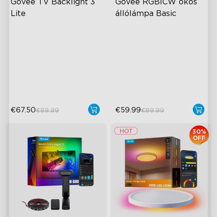
Govee TV Backlight 3 
Govee RGBICW okos 
Lite
állólámpa Basic
Fish-Eye Correction Camera
Dinamikus RGBIC szín
Technology
Szinkronizálás zenével
Upgraded Envisual
Kéz nélküli vezérlés
Technology
4-in-1 Lamp Beads
€67.50
€59.99
€89.99
€89.99
30%
OFF