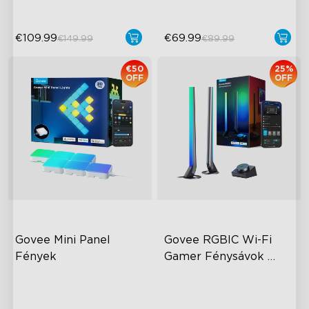
€109.99
€69.99
€149.99
€89.99
€50
25%
OFF
OFF
Govee Mini Panel 
Govee RGBIC Wi-Fi 
Fények
Gamer Fénysávok 
Okos Vezérlővel
RGBIC Light Effects
RGBIC Lighting Effects
DIY Design
DIY Personalization