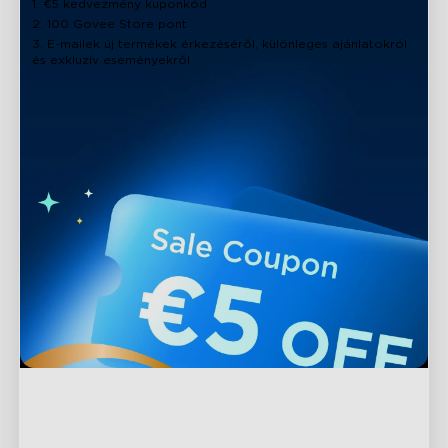
1. €5 kedvezmény kuponkód
2. 100 Govee Store pont
3. E-mailek új termékek érkezéséről, különleges ajánlatokról
és exkluzív eseményekről
Támogatás
Kapcsolat