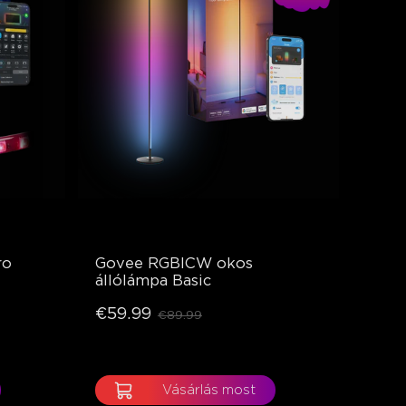
ro
Govee RGBICW okos 
állólámpa Basic
€59.99
€89.99
Vásárlás most