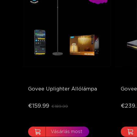
Govee Uplighter Állólámpa
Govee 
€159.99
€239.
€189.99
Vásárlás most