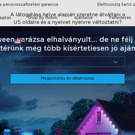
 pénzvisszafizetési garancia
Élethosszig tartó 
A látogatása helye alapján szeretne átváltani a
lágítás
Shop By Room
Ajánlatok
Felfedezés
US oldalra és a nyelvet nyelvre változtatni?
Oldal
een varázsa elhalványult... de ne félj
USA
térünk még több kísértetiesen jó aján
Nyelv
English
Megerősítés és alkalmazás