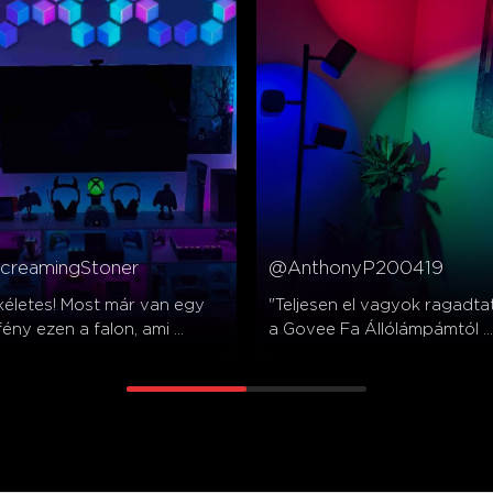
creamingStoner
@AnthonyP200419
kéletes! Most már van egy 
"Teljesen el vagyok ragadtat
fény ezen a falon, ami 
a Govee Fa Állólámpámtól 
zza a tekintetet. Egyelőre 
(Modellszám: H60B2)! Minde
 jól sikerült 👍"
minőségi és világítási 
elvárásomon túltett."