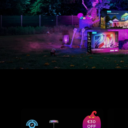
€30
OFF