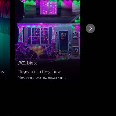
@Zubieta
@Rr5rx6
va 
"Tegnap esti fényshow. 
"Így néz ki a b
Megvilágítva az éjszakai 
kerítés árnyék
n 
égboltot 🌙 a Govee 
éjszaka 😁"
fényekkel." 