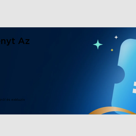
nyt Az
ról és exkluzív