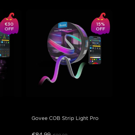
€30
15%
OFF
OFF
Govee COB Strip Light Pro
€84.99