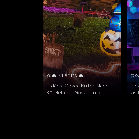
@🔥 Világíts 🔥
@S
 "Idén a Govee Kültéri Neon 
"Tö
Kötelet és a Govee Triad 
kis 
Reflektorokat fogom használni, 
von
hogy megvilágítsam ezt a 
elég
jelenetet! ✨️"