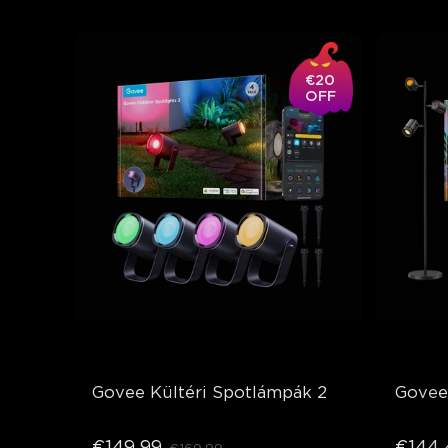
€20
OFF
Govee Kültéri Spotlámpák 2
Govee
€149.99
€144.