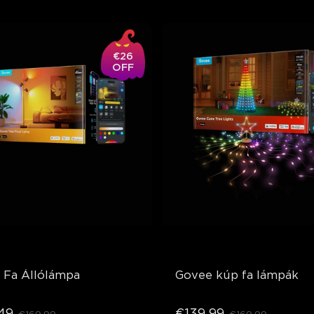
€26
OFF
 Fa Állólámpa
Govee kúp fa lámpák
49
€139.99