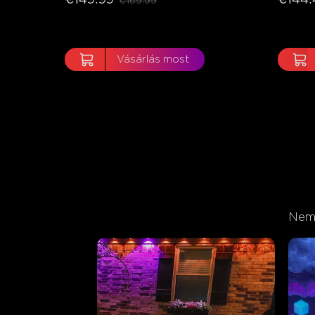
€169.99
Vásárlás most
Nem 