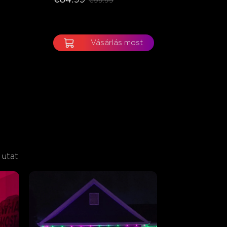
€99.99
Vásárlás most
utat.