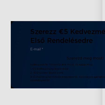
Szerezz €5 Kedvezmé
Első Rendelésedre
Szerezd meg most!
Iratkozzon fel hírlevelünkre most, és kapja meg:
1. €5 kedvezmény kuponkód
2. 100 Govee Store pont
3. E-mailek új termékek érkezéséről, különleges ajánlatok
eseményekről