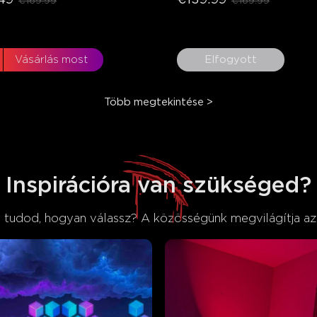
€169.99
€169.99
Vásárlás most
Elfogyott
Több megtekintése
>
close
Inspirációra van szükséged?
tudod, hogyan válassz? A közösségünk megvilágítja az 