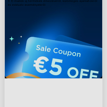
3. E-mailek új termékek érkezéséről, különleges ajánlatokról
és exkluzív eseményekről
Támogatás
Kapcsolat
Felfedezés
GYIK