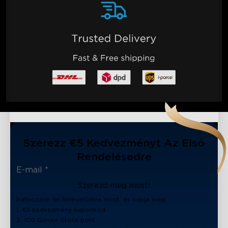
Szerezz €5 Kedvezményt Az Első
Rendelésedre
Szerezd meg most!
Iratkozzon fel hírlevelünkre most, és kapja meg:
1. €5 kedvezmény kuponkód
2. 100 Govee Store pont