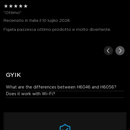
★
★
★
★
★
"Ottimo"
Recensito in Italia il 10 luglio 2026
Figata pazzesca ottimo prodotto e molto divertente.
GYIK
What are the differences between H6046 and H6056?
H6046 has a longer light bar and wider lighting effects.
Does it work with Wi-Fi?