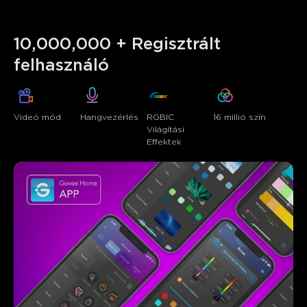
10,000,000 + Regisztrált 
Videó mód
Hangvezérlés
RGBIC 
16 millió szín
Világítási 
Effektek
Mit mondanak a vásárlók
Light Quality
App Functionality
Build Quality
Ease o