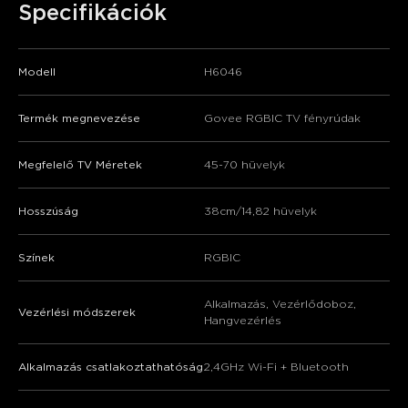
Specifikációk
Modell
H6046
Termék megnevezése
Govee RGBIC TV fényrúdak
Megfelelő TV Méretek
45-70 hüvelyk
Hosszúság
38cm/14,82 hüvelyk
Színek
RGBIC
Alkalmazás, Vezérlődoboz,
Vezérlési módszerek
Hangvezérlés
Alkalmazás csatlakoztathatóság
2,4GHz Wi-Fi + Bluetooth
close