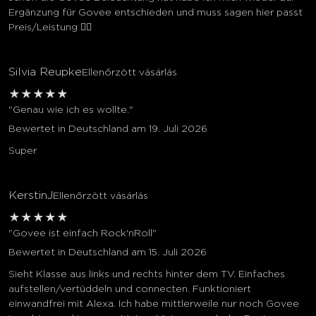
Ergänzung für Govee entschieden und muss sagen hier passt
Preis/Leistung 👍🏻
Silvia Reupke
Ellenőrzött vásárlás
★
★
★
★
★
"Genau wie ich es wollte."
Bewertet in Deutschland am 19. Juli 2026
Super
KerstinJ
Ellenőrzött vásárlás
★
★
★
★
★
"Govee ist einfach Rock'nRoll"
Bewertet in Deutschland am 15. Juli 2026
Sieht Klasse aus links und rechts hinter dem TV. Einfaches
aufstellen/vertüddeln und connecten. Funktioniert
einwandfrei mit Alexa. Ich habe mittlerweile nur noch Govee