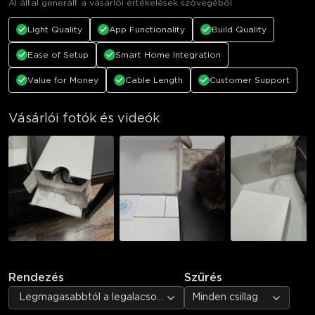
AI által generált a vásárlói értékelések szövegéből
Light Quality
App Functionality
Build Quality
Ease of Setup
Smart Home Integration
Value for Money
Cable Length
Customer Support
Vásárlói fotók és videók
Rendezés
Szűrés
Legmagasabbtól a legalacsonyabb értékelésig
Minden csillag