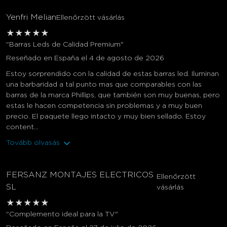
Yenfri Melian
Ellenőrzött vásárlás
★
★
★
★
★
"Barras Leds de Calidad Premium"
Reseñado en España el 4 de agosto de 2026
Estoy sorprendido con la calidad de estas barras led. Iluminan
una barbaridad a tal punto mas que comparables con las
barras de la marca Phillips, que también son muy buenas, pero
estas le hacen competencia sin problemas y a muy buen
precio. El paquete llego intacto y muy bien sellado. Estoy
content...
Tovább olvasás
FERSANZ MONTAJES ELECTRICOS
Ellenőrzött
SL
vásárlás
★
★
★
★
★
"Complemento ideal para la TV"