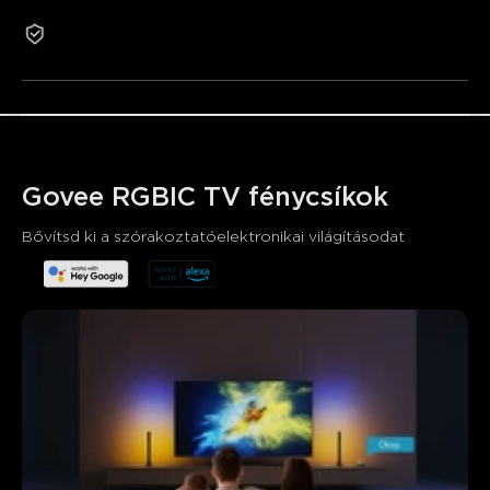
Assistant rendszerekkel.
2 év garancia
8 dinamikus zenei mód: Hozzon létre élénk party
hangulatot.
Egyszerű telepítés: Három módon állítható be világítási
igényeihez.
Govee RGBIC TV fénycsíkok
Bővítsd ki a szórakoztatóelektronikai világításodat