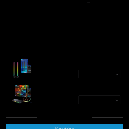
Mennyiség
−
+
Csomag 1
Csomag 2
Csomag 3
Gyakran együtt vásárolják:
Govee RGBIC TV Light Bars for 45-70 inch
TVs
Black
€46.98
Govee AI Sync Box Kit 2
AI Sync Box 2 / For 55-65 
€239.99
Végösszeg
:
€286.97