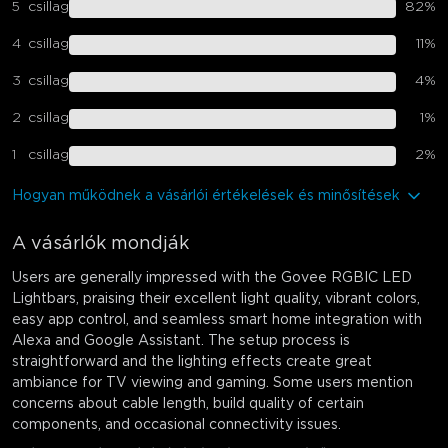
5
csillag
82
%
4
csillag
11
%
3
csillag
4
%
2
csillag
1
%
1
csillag
2
%
Hogyan működnek a vásárlói értékelések és minősítések
A vásárlók mondják
Users are generally impressed with the Govee RGBIC LED
Lightbars, praising their excellent light quality, vibrant colors,
easy app control, and seamless smart home integration with
Alexa and Google Assistant. The setup process is
straightforward and the lighting effects create great
ambiance for TV viewing and gaming. Some users mention
concerns about cable length, build quality of certain
components, and occasional connectivity issues.