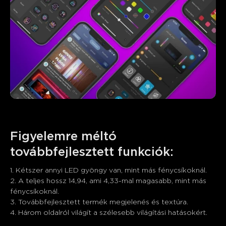
0
0
0
A vásárlók említik
Pozitív
Negatív
Összefoglaló
：
AI által generált a vásárlói értékelések szövegéből
Figyelemre méltó 
továbbfejlesztett funkciók:
1. Kétszer annyi LED gyöngy van, mint más fénycsíkoknál.

2. A teljes hossz 14,94, ami 4,33-mal magasabb, mint más 
fénycsíkoknál.

3. Továbbfejlesztett termék megjelenés és textúra.

4. Három oldalról világít a szélesebb világítási hatásokért.