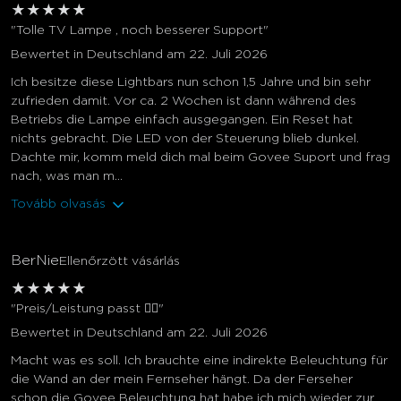
★
★
★
★
★
"Tolle TV Lampe , noch besserer Support"
Bewertet in Deutschland am 22. Juli 2026
Ich besitze diese Lightbars nun schon 1,5 Jahre und bin sehr
zufrieden damit. Vor ca. 2 Wochen ist dann während des
Betriebs die Lampe einfach ausgegangen. Ein Reset hat
nichts gebracht. Die LED von der Steuerung blieb dunkel.
Dachte mir, komm meld dich mal beim Govee Suport und frag
nach, was man m...
Tovább olvasás
BerNie
Ellenőrzött vásárlás
★
★
★
★
★
"Preis/Leistung passt 👍🏻"
Bewertet in Deutschland am 22. Juli 2026
Macht was es soll. Ich brauchte eine indirekte Beleuchtung für
die Wand an der mein Fernseher hängt. Da der Ferseher
schon die Govee Beleuchtung hat habe ich mich wieder zur