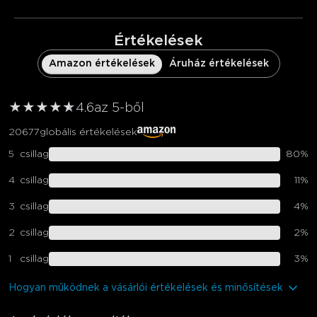
Értékelések
Amazon értékelések
Áruház értékelések
★
★
★
★
★
★
4.6
az 5-ből
20677
globális értékelések
5
csillag
80
%
4
csillag
11
%
3
csillag
4
%
2
csillag
2
%
1
csillag
3
%
Hogyan működnek a vásárlói értékelések és minősítések