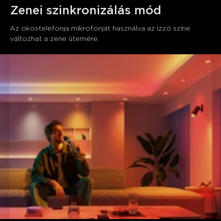
Zenei szinkronizálás mód
Az okostelefonja mikrofonját használva az izzó színe 
változhat a zene ütemére.