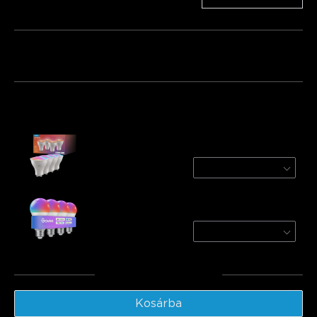
Csomag 1
Csomag 2
Csomag 3
Gyakran együtt vásárolják:
Govee RGBWW Smart Light Bulbs
4-Pack
€35.99
Govee A19 Smart LED Light Bulbs E27
800lm
4 PACK
€31.99
Végösszeg
:
€67.98
Kosárba