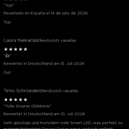
"Top"
Reseñado en España el 14 de julio de 2026
Top
Laura Niekamp
Ellenőrzött vásárlás
★
★
★
★
★
"👍"
Bewertet in Deutschland am 15. Juli 2026
Gut
Timo Schroeder
Ellenőrzött vásárlás
★
★
★
★
★
"Tolle Smarte Glühbirne"
Bewertet in Deutschland am 10. Juli 2026
Sehr günstige und trotzdem tolle Smart LED, was perfekt zu
meinem bisherigen Govee-Setup passt und sich einfach