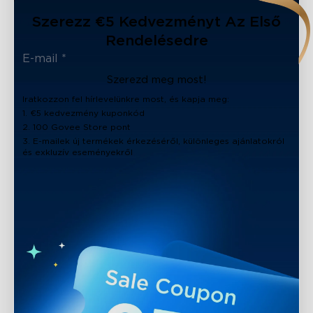
Szerezz €5 Kedvezményt Az Első
Rendelésedre
Szerezd meg most!
Iratkozzon fel hírlevelünkre most, és kapja meg:
1. €5 kedvezmény kuponkód
2. 100 Govee Store pont
3. E-mailek új termékek érkezéséről, különleges ajánlatokról
és exkluzív eseményekről