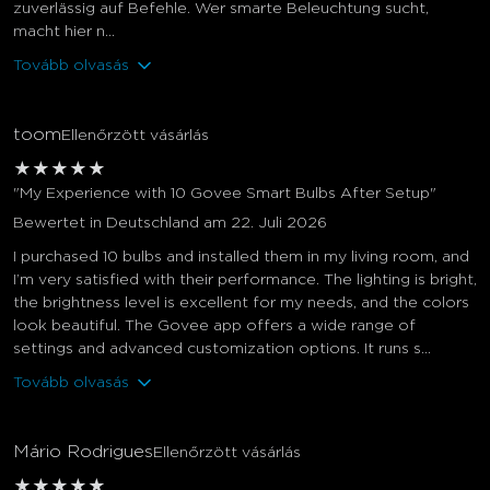
zuverlässig auf Befehle. Wer smarte Beleuchtung sucht,
macht hier n...
Tovább olvasás
toom
Ellenőrzött vásárlás
★
★
★
★
★
"My Experience with 10 Govee Smart Bulbs After Setup"
Bewertet in Deutschland am 22. Juli 2026
I purchased 10 bulbs and installed them in my living room, and
I’m very satisfied with their performance. The lighting is bright,
the brightness level is excellent for my needs, and the colors
look beautiful. The Govee app offers a wide range of
settings and advanced customization options. It runs s...
Tovább olvasás
Mário Rodrigues
Ellenőrzött vásárlás
★
★
★
★
★