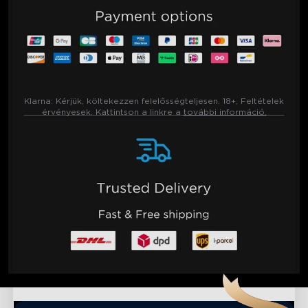
Klarna:
Kérjük, költekezzen felelősségteljesen. 18+, Feltételek
érvényesek. Kattintson a linkre a
további információ.