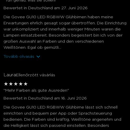
"Tun genau, was sie sollen!"
Bewertet in Deutschland am 27. Juni 2026
Die Govee GU10 LED RGBWW Glühbirnen haben meine
Erwartungen ehrlich gesagt sogar übertroffen. Die Einrichtung
war unkompliziert und innerhalb weniger Minuten waren die
Lampen einsatzbereit. Besonders begeistert bin ich von der
großen Auswahl an Farben und den verschiedenen
Weißtönen. Egal ob gemütli...
Tovább olvasás
Laura
Ellenőrzött vásárlás
★
★
★
★
★
"Mehr Farben als gute Ausreden"
Bewertet in Deutschland am 16. Juni 2026
Die Govee GU10 LED RGBWW Glühbirne lässt sich schnell
einrichten und bequem per App oder Sprachsteuerung
bedienen. Die Farben sind kräftig, Weißtöne angenehm und
die Helligkeit lässt sich passend einstellen. Besonders