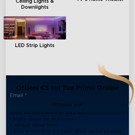
Ceiling Lights &
Downlights
LED Strip Lights
Ottieni €5 Sul Tuo Primo Ordine
Ottienilo ora!
Iscriviti alla nostra newsletter ora e ricevi:
1. Codice coupon con €5 di sconto
2. 100 punti Govee Store
3. Email su nuovi arrivi di prodotti, offerte speciali ed eventi