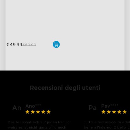
Newly Preset Modes
DIY Creation Supported
Pat-to-Wake Mode
€49.99
€69.99
Recensioni degli utenti
Ano***
Pav****
An
Pa
Das Teil lohnt sich auf jeden Fall. Ich
Tutto è fantastico. Si ad
weiss es ist nicht ganz billig auch
bene all'interno. È bello c