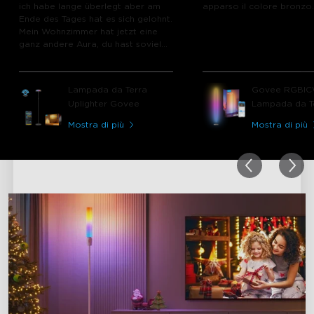
ich habe lange überlegt aber am
apparso il colore bronzo.
Ende des Tages hat es sich gelohnt.
Mein Wohnzimmer hat jetzt eine
ganz andere Aura, du hast soviel
Einstellungsmöglichkeiten einfach
der Wahnsinn.
Lampada da Terra
Govee RGBI
Uplighter Govee
Lampada da T
Smart Basic
Mostra di più
Mostra di più